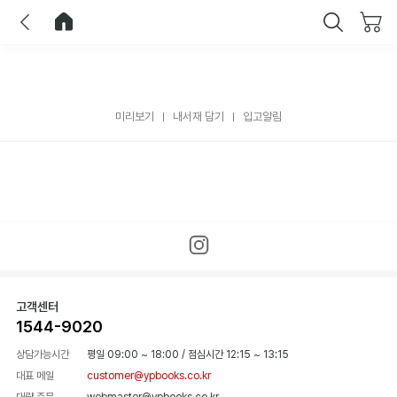
이전
홈으로 이동
닫기
미리보기
내서재 담기
입고알림
고객센터
1544-9020
상담가능시간
평일 09:00 ~ 18:00
/
점심시간 12:15 ~ 13:15
대표 메일
customer@ypbooks.co.kr
대량 주문
webmaster@ypbooks.co.kr