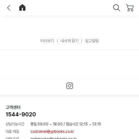
이전
홈으로 이동
닫기
미리보기
내서재 담기
입고알림
고객센터
1544-9020
상담가능시간
평일 09:00 ~ 18:00
/
점심시간 12:15 ~ 13:15
대표 메일
customer@ypbooks.co.kr
대량 주문
webmaster@ypbooks.co.kr