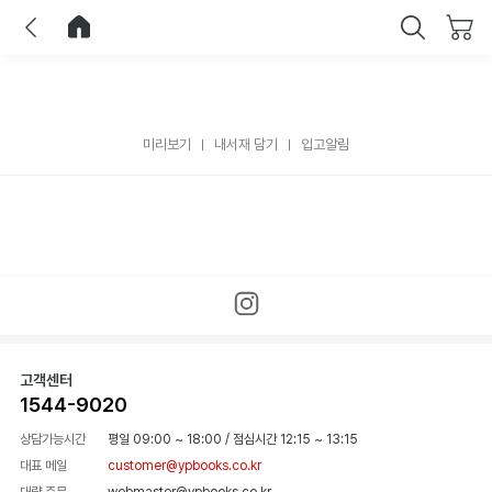
이전
홈으로 이동
닫기
미리보기
내서재 담기
입고알림
고객센터
1544-9020
상담가능시간
평일 09:00 ~ 18:00
/
점심시간 12:15 ~ 13:15
대표 메일
customer@ypbooks.co.kr
대량 주문
webmaster@ypbooks.co.kr