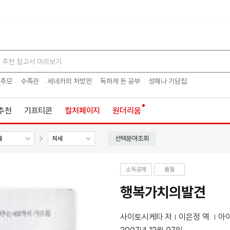
검색
 추모
수족관
세네카의 처방전
독하게 돈 공부
성해나 기담집
추천
기프티콘
컬처페이지
원더리움
선택분야조회
세
처세
소득공제
품절
행복가치의발견
사이토시케타 저
이은정 역
아