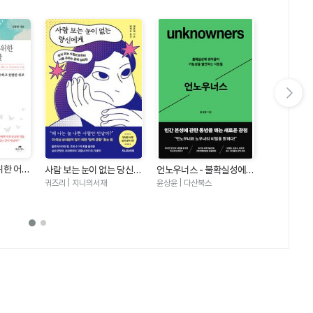
다음 슬라이드 보기
아무도 만만
위한 어린
사람 보는 눈이 없는 당신에
언노우너스 - 불확실성에
대화법
나이토 요시히토
의미를 잃
게 - 상처 주는 사람으로부
뛰어들어 가능성을 발견하
궈즈리 | 지니의서재
윤상윤 | 다산북스
하는 가장
터 나를 구하는 관계 심리학
는 사람들
위로