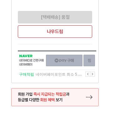
[택배배송] 품절
나우드림
NAVER
네이버페이
찜하기
네이버
구매하기
ID로
간편구매
이전
다음
구매적립
네이버페이포인트 최소 5.5% 적립
네이버페이
회원 가입
즉시 지급되는 적립금
과
등급별 다양한
회원 혜택
보기
등록 페이지로 이동