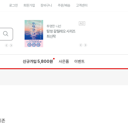
로그인
회원가입
장바구니
주문/배송
고객센터
AD
AD
유럽 도시 기행3
투명한 나선
풍성한 서사와 인문학적
탐정 갈릴레오 시리즈
통찰!
최신작
광고
광고
광고
광고
광고
히가시노게이고 추모
수족관
세네카의 처방전
독하게 돈 공부
성해나 기담집
이전 슬라이드 보기
다음 슬라이드 보기
이전
다음
신규가입 5,800원
사은품
이벤트
이존