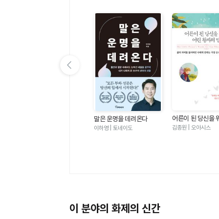
이전 슬라이드 보기
어른이 된 당신을 
 좋
심리학이 이토록 쓸모 있을
말은 운명을 데려온다
왕자의 말 - 삶의 
줄이야
김종원 | 오아시스
그라
박성미 | 한밤의책
이하영 | 토네이도
어버린 나에게 전
순수하고 찬란한 
이 분야의 화제의 신간