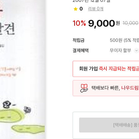
2007년 12월 07일
0
리뷰 0개
9,000
10%
원
10,000
500원
(5% 적
적립금
무이자 할부
결제혜택
혜택 표시/숨기기
회원 가입
즉시 지급되는 적립
택배보다 빠른,
나우드림
[택배배송] 품