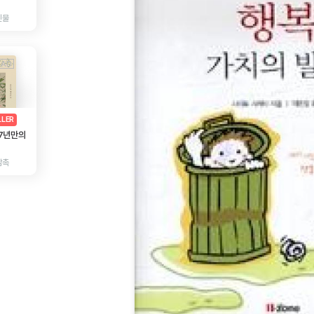
인물
AD
광고
LLER
 7년만의
감촉