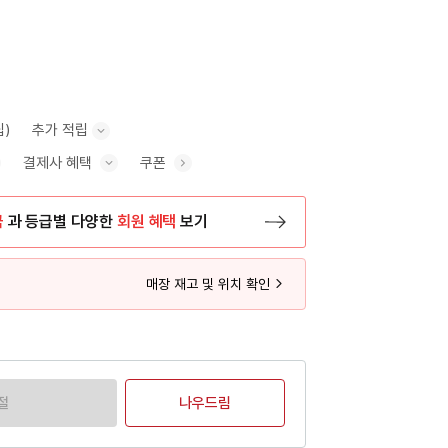
립)
추가 적립
결제사 혜택
쿠폰
추가 적립 안내 표시/숨기기
혜택 표시/숨기기
금
과 등급별 다양한
회원 혜택
보기
등록 페이지로 이동
매장 재고 및 위치 확인
절
나우드림