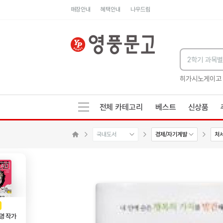
매장안내
혜택안내
나우드림
세네카의 처방전
독하게 돈 공부
성해나 기담집
히가시노게이고
전체 카테고리
베스트
신상품
국내도서
경제/자기계발
처
메인으로 이동
AD
광고
영 작가