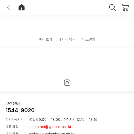
이전
홈으로 이동
닫기
미리보기
내서재 담기
입고알림
고객센터
1544-9020
상담가능시간
평일 09:00 ~ 18:00
/
점심시간 12:15 ~ 13:15
대표 메일
customer@ypbooks.co.kr
대량 주문
webmaster@ypbooks.co.kr