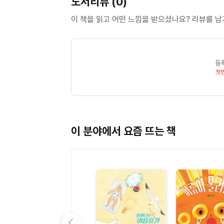
도서리뷰 (0)
제3장 ''얼쑤, 민속 놀이, 정다운 세시 풍속 이야
이 책을 읽고 어떤 느낌을 받으셨나요? 리뷰를 
먹을까요?...
제4장 ''전설 따라 팔도 꽃, 나무 이야기''에는
같다고 할까요? 등의 이야기가 담겨 있어요.
등
알쏭달쏭 궁금증을 더해 주는 문제와 풀이를 읽다 
첫
궁금증이 시원스럽게 풀릴 것입니다.
이 분야에서 요즘 뜨는 책