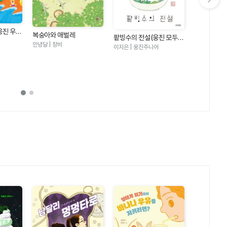
다음 슬라이드 보기
웅진 우리
복숭아와 애벌레
팥빙수의 전설(웅진 모두의
안녕달 | 창비
그림책 21)
이지은 | 웅진주니어
수박 수영장
안녕달 | 창비