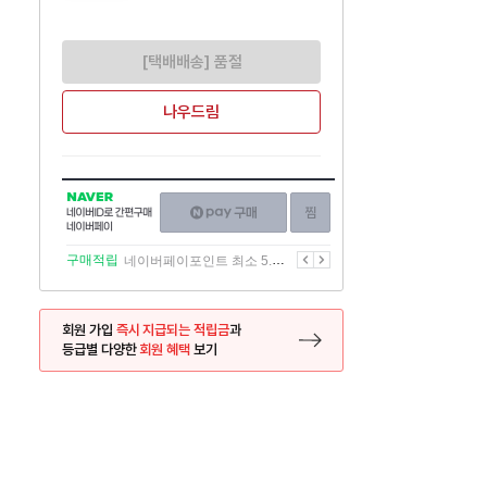
[택배배송] 품절
나우드림
NAVER
네이버페이
찜하기
네이버
구매하기
ID로
간편구매
이전
다음
구매적립
네이버페이포인트 최소 5.5% 적립
네이버페이
회원 가입
즉시 지급되는 적립금
과
등급별 다양한
회원 혜택
보기
등록 페이지로 이동