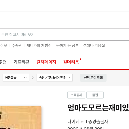
검색
 추모
수족관
세네카의 처방전
독하게 돈 공부
성해나 기담집
추천
기프티콘
컬처페이지
원더리움
선택분야조회
아동학습
속담／고사성어/격언
소득공제
품절
엄마도모르는재미있
나이테 저
중앙출판사