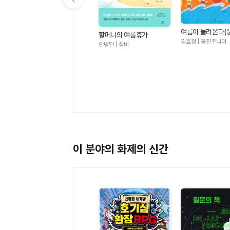
이전 슬라이드 보기
여름이 몰려온다(
할머니의 여름휴가
그림책 123)
김효정 | 웅진주니어
안녕달 | 창비
멜로우TV 팀나빠 1 - 나사
빠진 친구들 (판타지 어드
멜로우TV(원작), 안경순 | 학산
벤처 코믹북)
키즈
이 분야의 화제의 신간