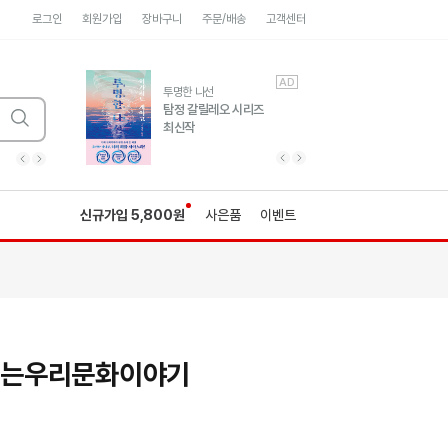
로그인
회원가입
장바구니
주문/배송
고객센터
AD
AD
유럽 도시 기행3
투명한 나선
풍성한 서사와 인문학적
탐정 갈릴레오 시리즈
통찰!
최신작
광고
광고
광고
광고
광고
히가시노게이고 추모
수족관
세네카의 처방전
독하게 돈 공부
성해나 기담집
이전 슬라이드 보기
다음 슬라이드 보기
이전
다음
신규가입 5,800원
사은품
이벤트
는우리문화이야기