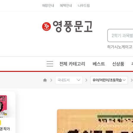
매장안내
혜택안내
나우드림
세네카의 처방전
독하게 돈 공부
성해나 기담집
히가시노게이고
전체 카테고리
베스트
신상품
국내도서
유아/어린이/초등학습
메인으로 이동
AD
광고
영 작가