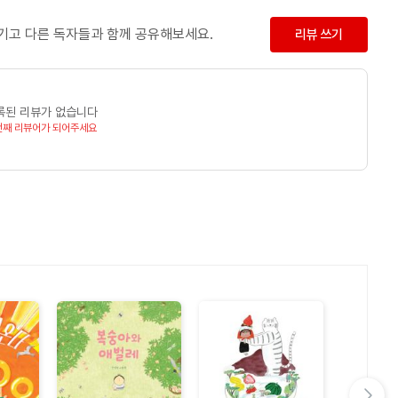
기''에는 설날에 세배를 하는 이유는? 동짓날에는 왜 팥죽을
남기고 다른 독자들과 함께 공유해보세요.
리뷰 쓰기
 단오절에는 왜 창포물로 머리르 감을까요? 왜 여자의 마음을 갈대와
록된 리뷰가 없습니다
보면, 우리 문화가 머릿속에 쏙쏙 들어오고, 우리 문화에 대한
번째 리뷰어가 되어주세요