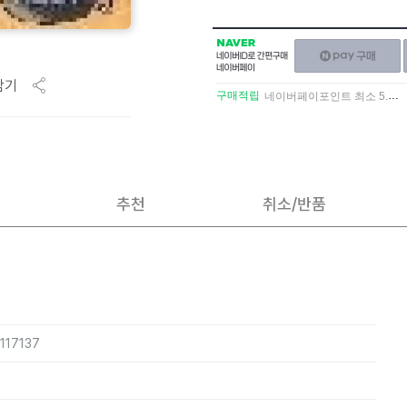
NAVER
네이버페이
네이버
구매하기
ID로
담기
간편구매
구매적립
네이버페이포인트 최소 5.5% 적립
네이버페이
추천
취소/반품
117137