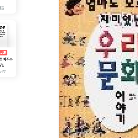
인물
AD
광고
LLER
를 바꾸는
방법
 공부