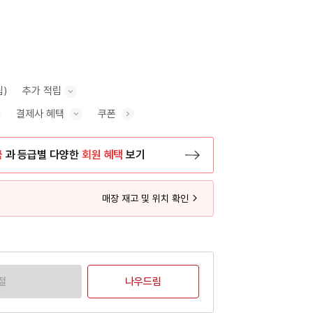
립)
추가 적립
결제사 혜택
쿠폰
추가 적립 안내 표시/숨기기
혜택 표시/숨기기
금
과 등급별 다양한
회원 혜택
보기
등록 페이지로 이동
매장 재고 및 위치 확인
절
나우드림