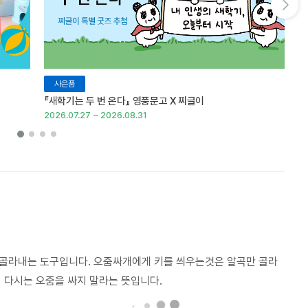
다음 슬라이드 보기
사은품
『새학기는 두 번 온다』 영풍문고 X 찌글이
이
2026.07.27 ~ 2026.08.31
20
골라내는 도구입니다. 오줌싸개에게 키를 씌우는것은 알곡만 골라
 다시는 오줌을 싸지 말라는 뜻입니다.