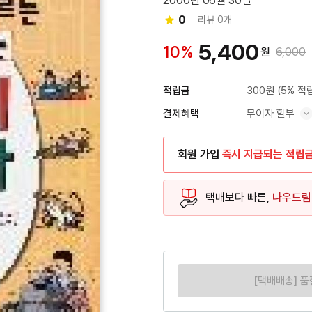
2000년 06월 30일
0
리뷰 0개
5,400
10%
원
6,000
300원
(5% 적
적립금
무이자 할부
결제혜택
혜택 표시/숨기기
회원 가입
즉시 지급되는 적립
택배보다 빠른,
나우드림
[택배배송] 품