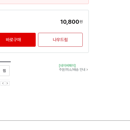
10,800
원
바로구매
나우드림
[네이버페이]
찜하기
주문/취소/배송 안내
이전
다음