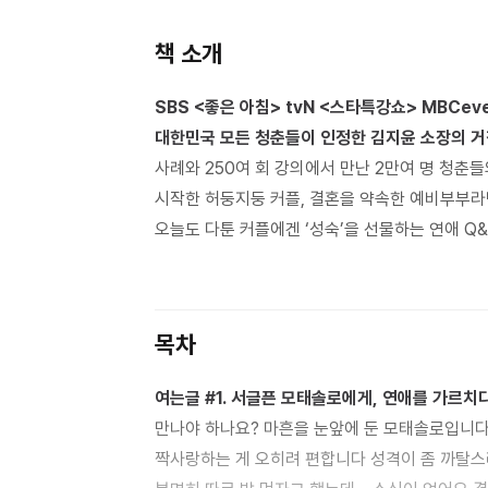
책 소개
SBS <좋은 아침> tvN <스타특강쇼> MBCeve
대한민국 모든 청춘들이 인정한 김지윤 소장의 거
사례와 250여 회 강의에서 만난 2만여 명 청춘들
시작한 허둥지둥 커플, 결혼을 약속한 예비부부라면
오늘도 다툰 커플에겐 ‘성숙’을 선물하는 연애 Q&
목차
여는글 #1. 서글픈 모태솔로에게, 연애를 가르치
만나야 하나요? 마흔을 눈앞에 둔 모태솔로입니다 조건이 변변찮은데, 그녀에게 고백할 수 있을까요? 연예인을
짝사랑하는 게 오히려 편합니다 성격이 좀 까탈스러운데, 맞춰줄 남자가 있나요? 그에게 자꾸 끌리는데, 두려워요