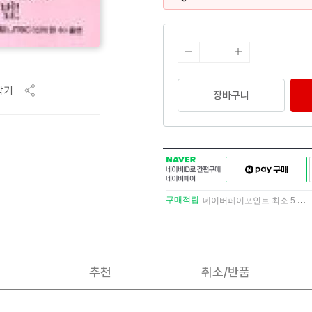
담기
장바구니
NAVER
네이버페이
네이버
구매하기
ID로
간편구매
구매적립
네이버페이포인트 최소 5.5% 적립
네이버페이
추천
취소/반품