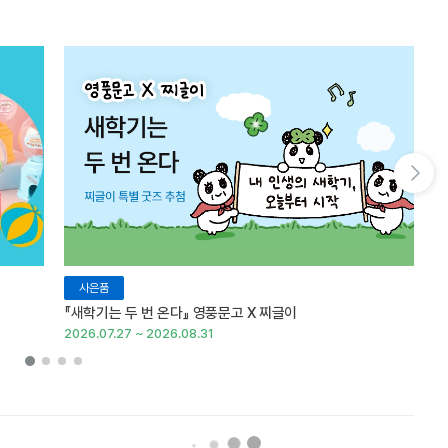
다음 슬라이드 보기
사은품
『새학기는 두 번 온다』 영풍문고 X 찌글이
이
2026.07.27 ~ 2026.08.31
20