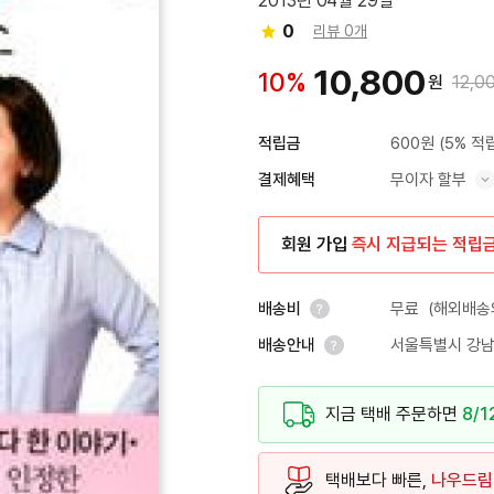
2013년 04월 29일
0
리뷰 0개
10,800
10%
원
12,0
600원
(5% 적
적립금
무이자 할부
결제혜택
혜택 표시/숨기기
회원 가입
즉시 지급되는 적립
무료
(해외배송의
배송비
서울특별시 강남
배송안내
안내 열기
안내 열기
지금 택배 주문하면
8/1
택배보다 빠른,
나우드림