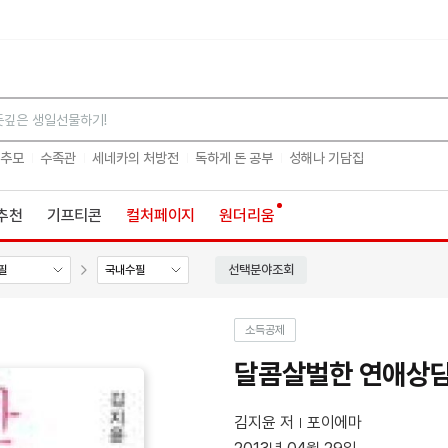
검색
 추모
수족관
세네카의 처방전
독하게 돈 공부
성해나 기담집
추천
기프티콘
컬처페이지
원더리움
선택분야조회
필
국내수필
소득공제
달콤살벌한 연애상
김지윤 저
포이에마