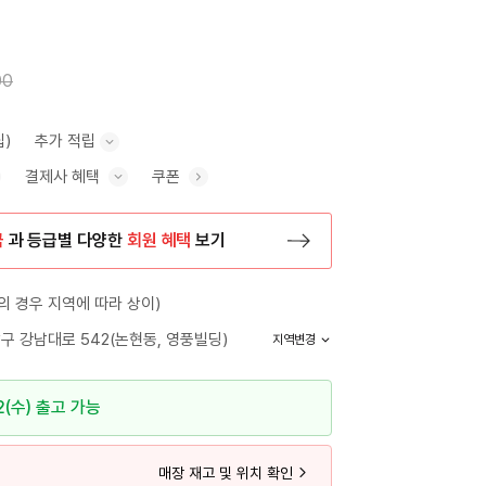
00
립)
추가 적립
결제사 혜택
쿠폰
추가 적립 안내 표시/숨기기
혜택 표시/숨기기
금
과 등급별 다양한
회원 혜택
보기
등록 페이지로 이동
 경우 지역에 따라 상이)
구 강남대로 542(논현동, 영풍빌딩)
지역변경
2(수) 출고 가능
매장 재고 및 위치 확인