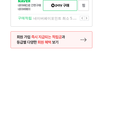
NAVER
네이버페이
찜하기
네이버
구매하기
ID로
간편구매
이전
다음
구매적립
네이버페이포인트 최소 5.5% 적립
네이버페이
회원 가입
즉시 지급되는 적립금
과
등급별 다양한
회원 혜택
보기
등록 페이지로 이동
사은품
사은품
달의 리뷰왕
신규가입시 최대 
26.01.01 ~ 2026.12.31
2025.12.31 ~ 2