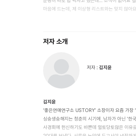
분명히 따로 밥 먹자고 했는데… 소식이 없어요 결정적 순간에 발뺌하는 남자 정말 ‘제 짝’이 있을까요? 그 사람이
마음에 드는데, 제 이상형 리스트와는 맞지 않아
외모를 매일같이 지적합니다 띠 동갑 오빠와 연애 중입니다 둘 중에 누굴 골라야 할지 고민입니다 남자 친구가 나
몰래 선 보고 결혼한대요 제 남자 친구는 욕 좀 합니다 남자 친구와의 대화가 너무 피곤해요 오빠가 좀 가난합니다
남자 친구와 매일 만나고 싶어요. 헤어진 남자의 새 여자 친구 손찌검하는 남자 친구, 고칠 수 있을까요? 밥 먹을 때
저자 소개
진상 아저씨 같은 남자 남자 친구의 아이를 가진 뒤 이별 통보를 받았습니다 남자 친구와 종교가 달라요 남자 친구의
변심, 그러나 헤어지기 싫어요
#3. 조금은 속상한
하나요? 그 여자, 다시 붙잡고 싶습니다 매일 싸우는데, 정상 관계 맞나요? 외로움이 지긋지긋해서 결혼하고 싶어요‣
저자 :
김지윤
명품 백은 언제쯤 사줘야 할까요? 우리 가족을 최우선으로 두는 여자를 만나고 싶어요 데이트 할 때마다 돈이 너무
많이 듭니다 얼굴만은 포기 못 하겠습니다 여자 친구가 저의 폭넓은 인간관계를 싫어합니다 돈이 없는데 결혼할 수
있나요? 첫사랑을 못 잊은 마흔 살 노총각입니다 날 거절한 여자, 계속 마주쳐야 합니다 연애 중에 해외연수라니요!
김지윤
사람들에게, 사랑을 답하다
부모님이 스펙 안 좋은 남친을 반대합니다 ‘어머니’라는 높은 벽 아빠가 남자를 못 만나게
‘좋은연애연구소 USTORY’ 소장이자 요즘 가장 
해요 같은 교회 안에 청춘남녀가 100명인데, 아무도 서로에게 관심이 없어요 결혼 후 어느 교회로 가야 할까요?
싱숭생숭해지는 청춘의 시기에, 남자가 아닌 ‘한
시부모님이 기독교인이 아닙니다 사모가 되는 건 부담스러워요 부록) “연애를 묻고, 연애를 답하다” _30가지 짧은
사경회에 헌신하기도 바쁜데 얼토당토않은 이유로
Q&A 닫는 글
20대를 보냈다. 서른을 눈앞에 두고서야 냉정하게