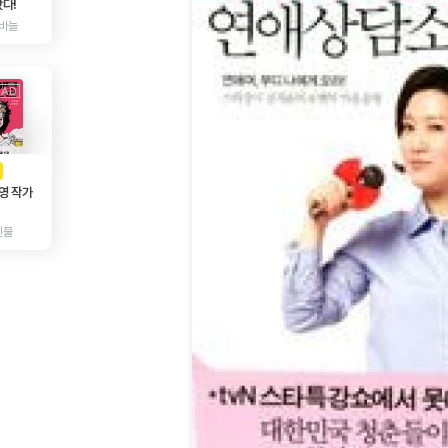
다!
바늘
AD
광고
영 작가
인물