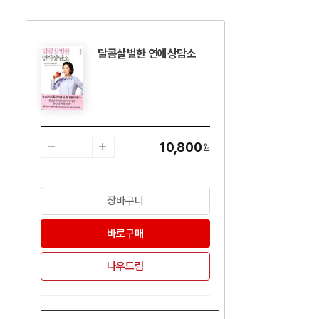
달콤살벌한 연애상담소
수량감소
수량증가
10,800
원
장바구니
바로구매
나우드림