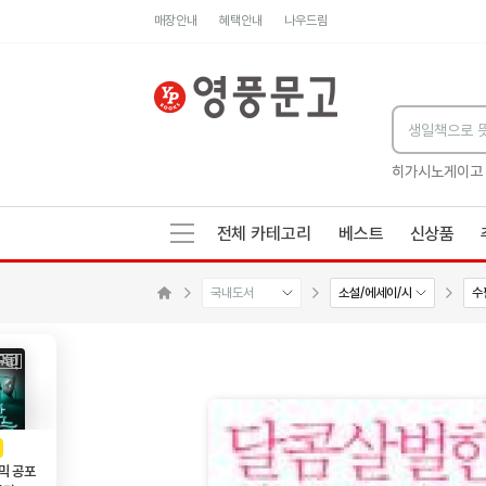
매장안내
혜택안내
나우드림
세네카의 처방전
독하게 돈 공부
성해나 기담집
히가시노게이고
전체 카테고리
베스트
신상품
국내도서
소설/에세이/시
수
수량감소
수량증가
메인으로 이동
AD
광고
믹 공포