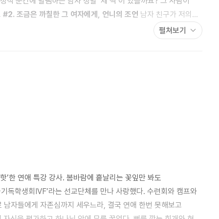
요
#2. 조금은 까칠한 그 여자에게, 언니의 조언
남자 친구가 저의
펼쳐보기
 그 남자에게, 누나의 위로
결혼할 여자와 지난 과거를 공유해야
갑자기 화를 내는 여자 친구의 성격, 고쳐질까요? 교회에 푹 빠진 여자 친구를 이해하기 힘들어요
#4. 그와 그녀의
‘핫’한 연애 특강 강사. 봄바람에 흩날리는 꽃잎만 봐도
국기독학생회IVF’라는 선교단체를 만나 사랑했다. 수련회와 캠프와
 남자들에게 자존심까지 세우느라, 결국 연애 한번 못해보고
 자신을 평가하고 하나님 앞에 무릎 꿇었다. 뼈를 깎는 회개와 현실