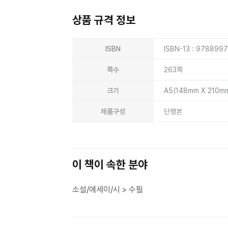
상품 규격 정보
상품상세정보
ISBN
ISBN-13 : 978899
쪽수
263쪽
크기
A5(148mm X 210m
제품구성
단행본
이 책이 속한 분야
소설/에세이/시 > 수필