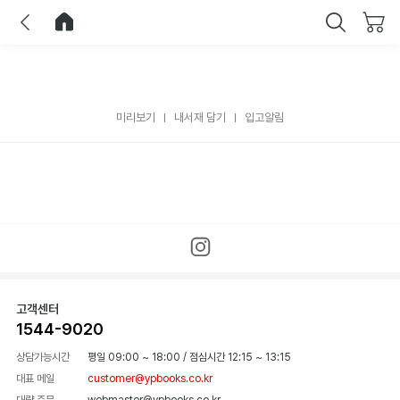
이전
홈으로 이동
닫기
미리보기
내서재 담기
입고알림
고객센터
1544-9020
상담가능시간
평일 09:00 ~ 18:00
/
점심시간 12:15 ~ 13:15
대표 메일
customer@ypbooks.co.kr
대량 주문
webmaster@ypbooks.co.kr