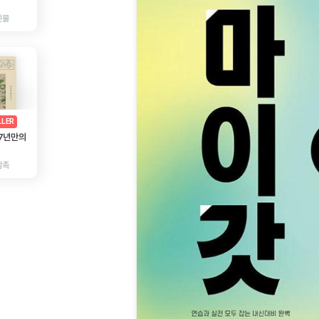
인물
AD
광고
LLER
 7년만의
감촉