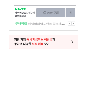
NAVER
네이버페이
찜하기
네이버
구매하기
ID로
간편구매
이전
다음
구매적립
네이버페이포인트 최소 5.5% 적립
네이버페이
회원 가입
즉시 지급되는 적립금
과
등급별 다양한
회원 혜택
보기
등록 페이지로 이동
사은품
사은품
름방학 필수코스 2학기 참고서 미리보기 📝
『새학기는 두 번
26.07.10 ~ 2026.08.17
2026.07.27 ~ 2