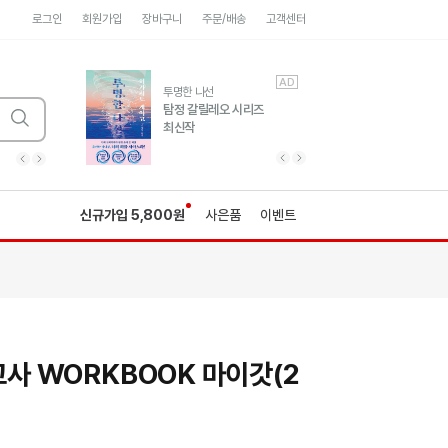
로그인
회원가입
장바구니
주문/배송
고객센터
AD
AD
유럽 도시 기행3
투명한 나선
풍성한 서사와 인문학적
탐정 갈릴레오 시리즈
통찰!
최신작
광고
광고
광고
광고
광고
히가시노게이고 추모
수족관
세네카의 처방전
독하게 돈 공부
성해나 기담집
이전 슬라이드 보기
다음 슬라이드 보기
이전
다음
신규가입 5,800원
사은품
이벤트
고사 WORKBOOK 마이갓(2