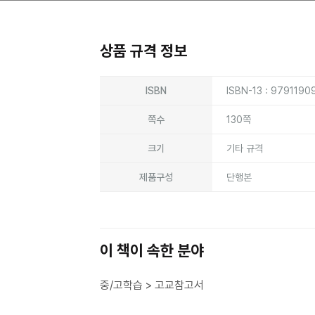
상품 규격 정보
상품상세정보
ISBN
ISBN-13 : 979119
쪽수
130쪽
크기
기타 규격
제품구성
단행본
이 책이 속한 분야
중/고학습 > 고교참고서