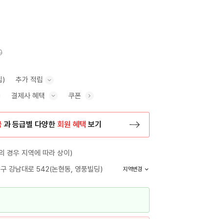
0
립)
추가 적립
결제사 혜택
쿠폰
추가 적립 안내 표시/숨기기
혜택 표시/숨기기
금
과 등급별 다양한
회원 혜택
보기
등록 페이지로 이동
 경우 지역에 따라 상이)
구 강남대로 542(논현동, 영풍빌딩)
지역변경