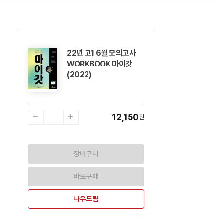
22년 고1 6월 모의고사
수량감소
수량증가
WORKBOOK 마이갓
(2022)
12,150
원
장바구니
바로구매
나우드림