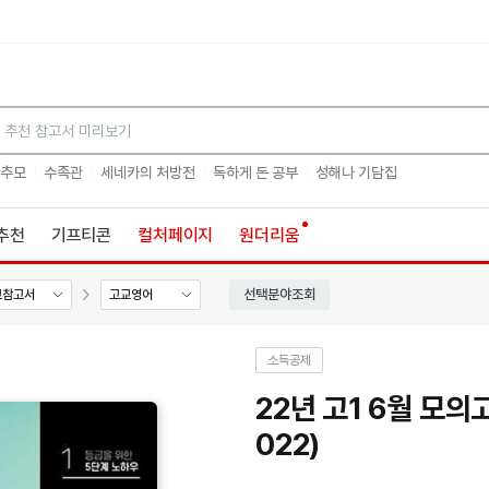
검색
 추모
수족관
세네카의 처방전
독하게 돈 공부
성해나 기담집
추천
기프티콘
컬처페이지
원더리움
선택분야조회
교참고서
고교영어
소득공제
22년 고1 6월 모의
022)