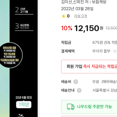
김미선,신희진 저
보듬책방
2022년 03월 28일
0
리뷰 0개
12,150
10%
원
13,50
675원
(5% 적
적립금
무이자 할부
결제혜택
혜택 표시/숨기기
회원 가입
즉시 지급되는 적립
무료
(해외배송의
배송비
서울특별시 강남
배송안내
안내 열기
안내 열기
나우드림 주문만 가능