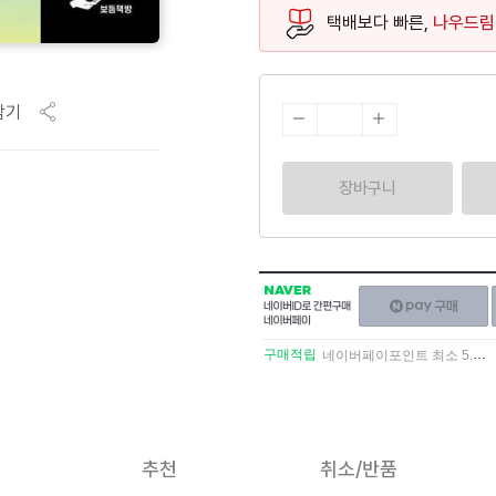
택배보다 빠른,
나우드림
담기
장바구니
NAVER
네이버페이
네이버
구매하기
ID로
간편구매
구매적립
네이버페이포인트 최소 5.5% 적립
네이버페이
추천
취소/반품