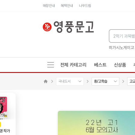
매장안내
혜택안내
나우드림
세네카의 처방전
독하게 돈 공부
성해나 기담집
히가시노게이고
전체 카테고리
베스트
신상품
국내도서
중/고학습
고
수량감소
수량증가
메인으로 이동
AD
광고
영 작가