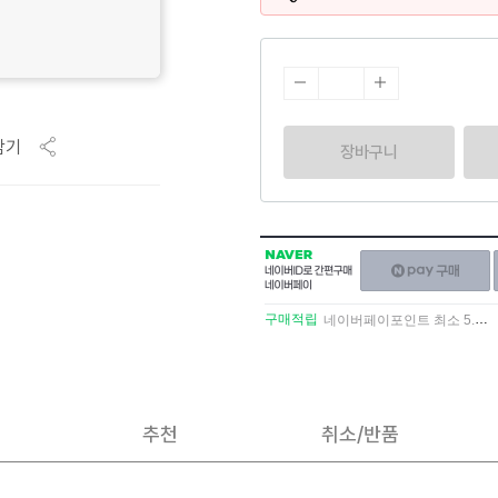
담기
장바구니
NAVER
네이버페이
네이버
구매하기
ID로
간편구매
구매적립
네이버페이포인트 최소 5.5% 적립
네이버페이
추천
취소/반품