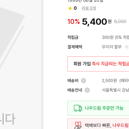
1999년 08월 20일
0
리뷰 0개
5,400
10%
원
6,000
300원
(5% 적
적립금
무이자 할부
결제혜택
혜택 표시/숨기기
회원 가입
즉시 지급되는 적립
2,500원
(해외
배송비
서울특별시 강남
배송안내
안내 열기
안내 열기
나우드림 주문만 가능
택배보다 빠른,
나우드림