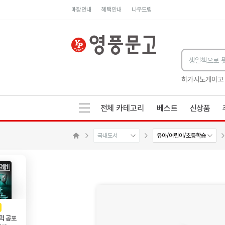
매장안내
혜택안내
나우드림
세네카의 처방전
독하게 돈 공부
성해나 기담집
히가시노게이고
전체 카테고리
베스트
신상품
국내도서
유아/어린이/초등학습
수량감소
수량증가
메인으로 이동
AD
광고
믹 공포