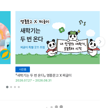
다음 슬라이드 보기
사은품
『새학기는 두 번 온다』 영풍문고 X 찌글이
이
2026.07.27 ~ 2026.08.31
20