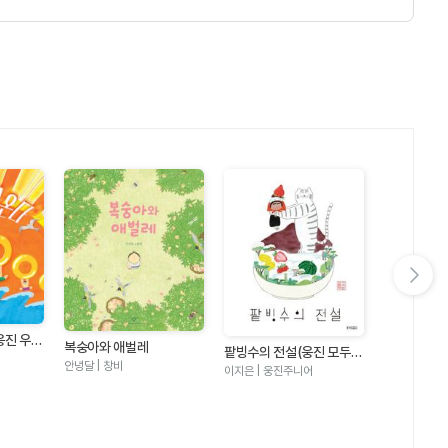
다음 슬라이드 보기
웅진 우리
복숭아와 애벌레
팥빙수의 전설(웅진 모두의
안녕달 | 창비
그림책 21)
이지은 | 웅진주니어
수박 수영장
안녕달 | 창비