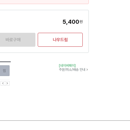
5,400
원
바로구매
나우드림
[네이버페이]
찜하기
주문/취소/배송 안내
이전
다음