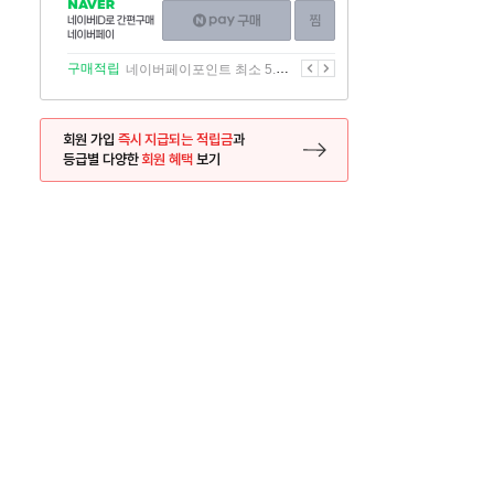
NAVER
네이버페이
찜하기
네이버
구매하기
ID로
간편구매
이전
다음
구매적립
네이버페이포인트 최소 5.5% 적립
네이버페이
회원 가입
즉시 지급되는 적립금
과
등급별 다양한
회원 혜택
보기
등록 페이지로 이동
사은품
사은품
달의 리뷰왕
신규가입시 최대 
26.01.01 ~ 2026.12.31
2025.12.31 ~ 2