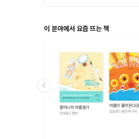
이 분야에서 요즘 뜨는 책
이전 슬라이드 보기
여름이 몰려온다(
할머니의 여름휴가
그림책 123)
김효정 | 웅진주니어
안녕달 | 창비
멜로우TV 팀나빠 1 - 나사
빠진 친구들 (판타지 어드
멜로우TV(원작), 안경순 | 학산
벤처 코믹북)
키즈