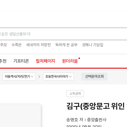
검색
 추모
수족관
세네카의 처방전
독하게 돈 공부
성해나 기담집
추천
기프티콘
컬처페이지
원더리움
선택분야조회
아동역사/지리/전기
초등한국사이야기
소득공제
김구(중앙문고 위인 1
송명호 저
중앙출판사