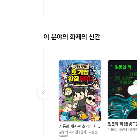
이 분야의 화제의 신간
이전 슬라이드 보기
고
오늘은 빗방울 축제 (나의
질문의 책 (별빛그
김동희 세계관 호기심 환장
그림책 2)
박아림 | 나는나.
파블로 네루다 | 별빛
RPG - 과학 퀘스트 대모험
김동희 세계관 (원작),박종은 |
아울북