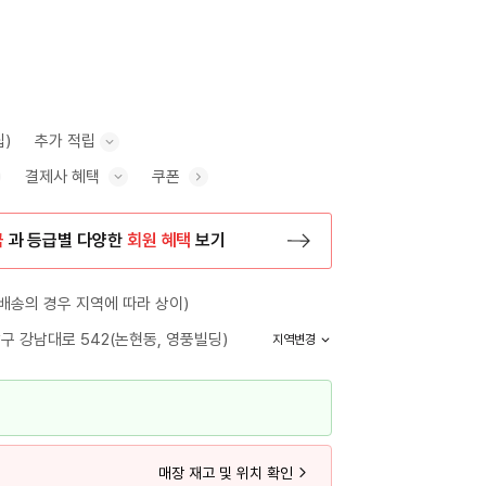
립)
추가 적립
결제사 혜택
쿠폰
추가 적립 안내 표시/숨기기
혜택 표시/숨기기
금
과 등급별 다양한
회원 혜택
보기
등록 페이지로 이동
배송의 경우 지역에 따라 상이)
구 강남대로 542(논현동, 영풍빌딩)
지역변경
매장 재고 및 위치 확인