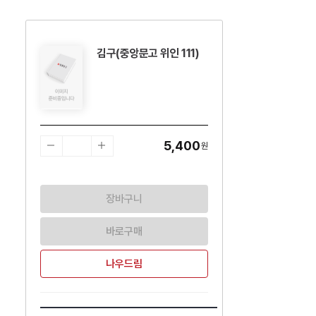
김구(중앙문고 위인 111)
수량감소
수량증가
5,400
원
장바구니
바로구매
나우드림