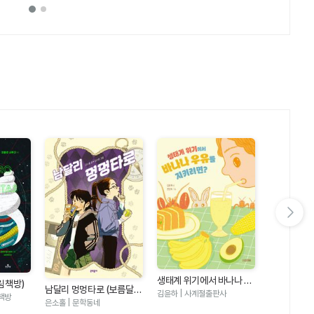
다음 슬라이드 보기
생태계 위기에서 바나나 우
림책방)
숨은 고양이 
남달리 멍멍타로 (보름달문
유를 지키려면 (반갑다 과
김윤하 | 사계절출판사
책방
마을
고 106)
시미즈 | 북뱅
은소홀 | 문학동네
학 12)