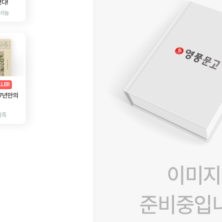
다!
바늘
AD
광고
LLER
 7년만의
감촉