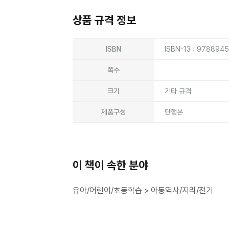
상품 규격 정보
상품상세정보
ISBN
ISBN-13 : 9788945
쪽수
크기
기타 규격
제품구성
단행본
이 책이 속한 분야
유아/어린이/초등학습 > 아동역사/지리/전기