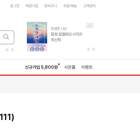
로그인
회원가입
장바구니
주문/배송
고객센터
AD
AD
유럽 도시 기행3
투명한 나선
풍성한 서사와 인문학적
탐정 갈릴레오 시리즈
통찰!
최신작
광고
광고
광고
광고
광고
히가시노게이고 추모
수족관
세네카의 처방전
독하게 돈 공부
성해나 기담집
이전 슬라이드 보기
다음 슬라이드 보기
이전
다음
신규가입 5,800원
사은품
이벤트
11)