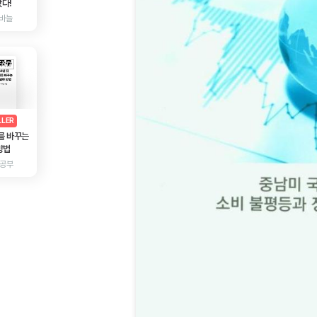
다!
바늘
AD
광고
LLER
를 바꾸는
방법
 공부