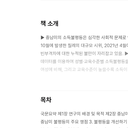
책 소개
▶ 중남미의 소득불평등은 심각한 사회적 문제로 인
10월에 발생한 칠레의 대규모 시위, 2021년 
빈부격차에 대한 누적된 불만이 자리잡고 있음. ▶
데이터를 이용하여 성별·교육수준별 소득불평등을
여성에 비해, 그리고 교육수준이 높을수록 소득이
칠레와 브라질에 비해 멕시코의 성별 소득불평등이 
브라질에서는 시간이 지남에 따라 성별 소득불평등
분석결과 칠레와 브라질에서는 시간이 지남에 따
목차
추세가 관찰되지 않았음.
국문요약 제1장 연구의 배경 및 목적 제2장 중남미
중남미 불평등의 주요 쟁점 3. 불평등을 개선하기