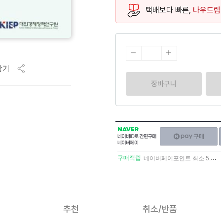
택배보다 빠른,
나우드림
담기
장바구니
NAVER
네이버페이
네이버
구매하기
ID로
간편구매
구매적립
네이버페이포인트 최소 5.5% 적립
네이버페이
추천
취소/반품