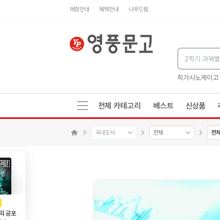
매장안내
혜택안내
나우드림
세네카의 처방전
독하게 돈 공부
성해나 기담집
히가시노게이고
전체 카테고리
베스트
신상품
국내도서
전체
전
수량감소
수량증가
메인으로 이동
AD
광고
믹 공포