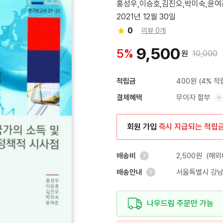
홍성우,이승호,김진오,박미숙,윤여
2021년 12월 30일
0
리뷰 0개
9,500
5%
원
10,000
400원
(4% 적
적립금
무이자 할부
결제혜택
혜택 표시/숨기기
회원 가입
즉시 지급되는 적립
2,500원
(해외
배송비
서울특별시 강남
배송안내
안내 열기
안내 열기
나우드림 주문만 가능