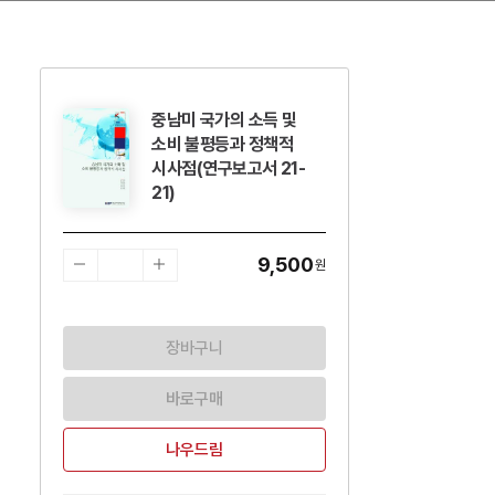
중남미 국가의 소득 및
수량감소
수량증가
소비 불평등과 정책적
시사점(연구보고서 21-
21)
9,500
원
장바구니
바로구매
나우드림