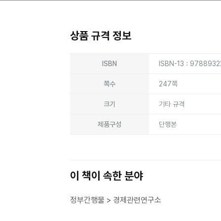
상품 규격 정보
상품상세정보
ISBN
ISBN-13 : 978893
쪽수
247쪽
크기
기타 규격
제품구성
단행본
이 책이 속한 분야
정부간행물 > 경제관련연구소