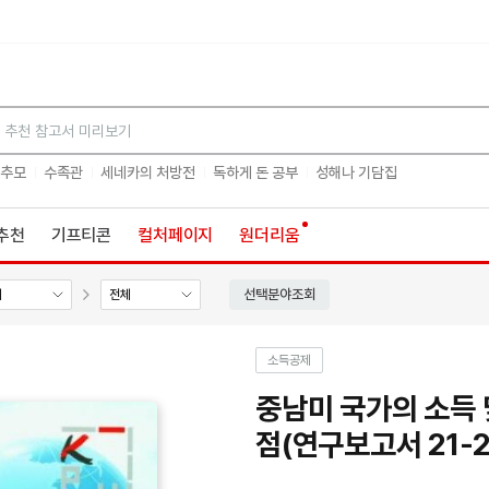
검색
 추모
수족관
세네카의 처방전
독하게 돈 공부
성해나 기담집
추천
기프티콘
컬처페이지
원더리움
선택분야조회
체
전체
소득공제
중남미 국가의 소득 
점(연구보고서 21-2