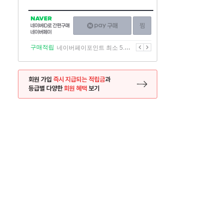
NAVER
네이버페이
찜하기
네이버
구매하기
ID로
간편구매
이전
다음
구매적립
네이버페이포인트 최소 5.5% 적립
네이버페이
회원 가입
즉시 지급되는 적립금
과
등급별 다양한
회원 혜택
보기
등록 페이지로 이동
사은품
사은품
달의 리뷰왕
신규가입시 최대 
26.01.01 ~ 2026.12.31
2025.12.31 ~ 2