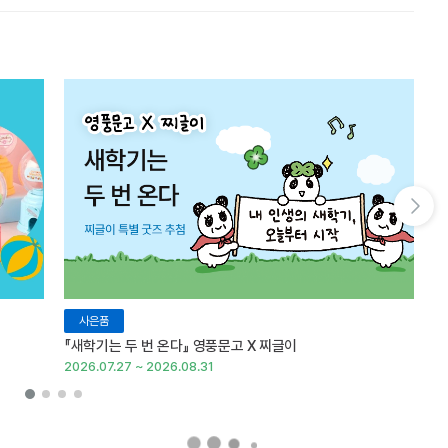
다음 슬라이드 보기
사은품
『새학기는 두 번 온다』 영풍문고 X 찌글이
이
2026.07.27 ~ 2026.08.31
20