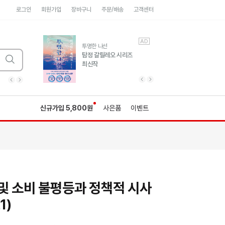
로그인
회원가입
장바구니
주문/배송
고객센터
AD
AD
유럽 도시 기행3
투명한 나선
풍성한 서사와 인문학적
탐정 갈릴레오 시리즈
통찰!
최신작
광고
광고
광고
광고
광고
히가시노게이고 추모
수족관
세네카의 처방전
독하게 돈 공부
성해나 기담집
이전 슬라이드 보기
다음 슬라이드 보기
이전
다음
신규가입 5,800원
사은품
이벤트
및 소비 불평등과 정책적 시사
1)