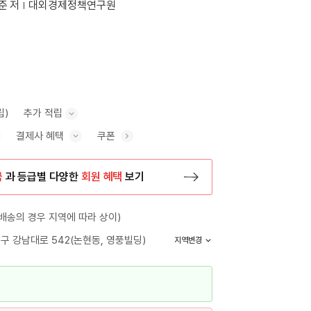
준 저
대외경제정책연구원
립)
추가 적립
결제사 혜택
쿠폰
추가 적립 안내 표시/숨기기
혜택 표시/숨기기
금
과 등급별 다양한
회원 혜택
보기
등록 페이지로 이동
배송의 경우 지역에 따라 상이)
구 강남대로 542(논현동, 영풍빌딩)
지역변경