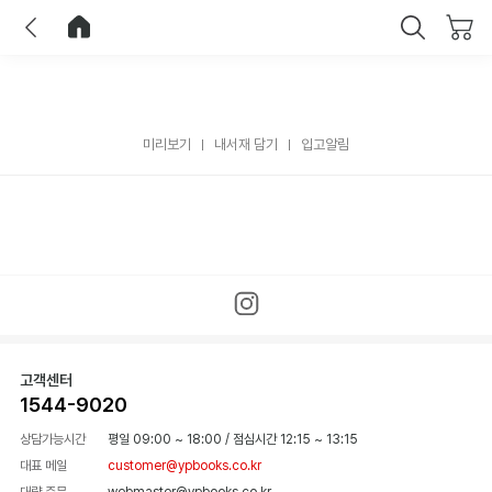
이전
홈으로 이동
닫기
미리보기
내서재 담기
입고알림
고객센터
1544-9020
상담가능시간
평일 09:00 ~ 18:00
/
점심시간 12:15 ~ 13:15
대표 메일
customer@ypbooks.co.kr
대량 주문
webmaster@ypbooks.co.kr