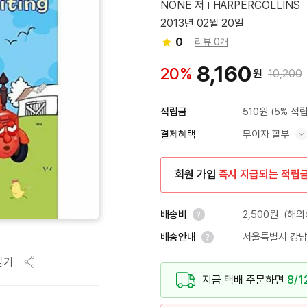
NONE 저
HARPERCOLLINS
2013년 02월 20일
0
리뷰 0개
8,160
20%
원
10,200
510원
(5% 적립
적립금
무이자 할부
결제혜택
혜택 표시/숨기기
회원 가입
즉시 지급되는 적립
2,500원
(해외
배송비
서울특별시 강남
배송안내
안내 열기
담기
안내 열기
지금 택배 주문하면
8/1