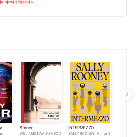
번째 리뷰어가 되어주세요
다음 슬라이드 보기
ry
Stoner
INTERMEZZO
Orbital: W
Booker Pr
ne
WILLIAMS | WALKER BOO
SALLY ROONEY | Farrar S
Samantha H