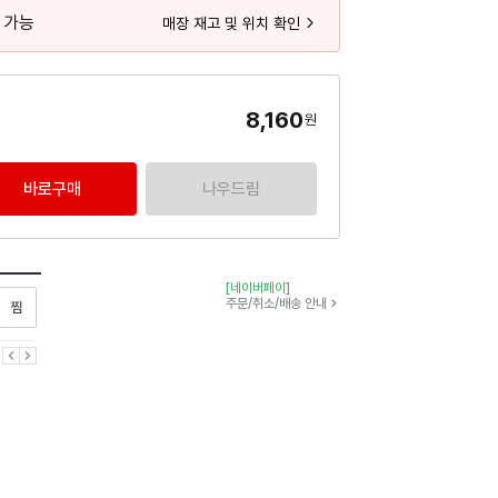
 가능
매장 재고 및 위치 확인
8,160
원
바로구매
나우드림
[네이버페이]
찜하기
주문/취소/배송 안내
이전
다음