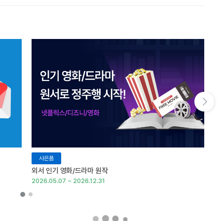
다음 슬라이드 보기
사은품
외서 인기 영화/드라마 원작
외
2026.05.07 ~ 2026.12.31
20