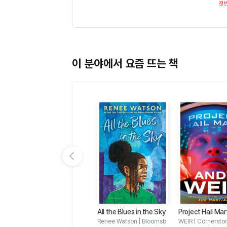
첫
이 분야에서 요즘 뜨는 책
이전 슬라이드 보기
io
50 GREAT SHORT STO
All the Blues in the Sky
Project Hail Ma
e O
RIES
CRANE | 동방도서
Renee Watson | Bloomsb
WEIR | Cornersto