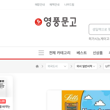
매장안내
혜택안내
나우드림
세네카의 처방전
독하게 돈 공부
성해나 기담집
히가시노게이고
전체 카테고리
베스트
신상품
외국도서
외서 일반서적
LI
수량감소
수량증가
메인으로 이동
AD
광고
LLER
를 바꾸는