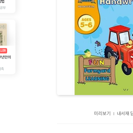
방법
 공부
AD
광고
LLER
 7년만의
감촉
미리보기
내서재 