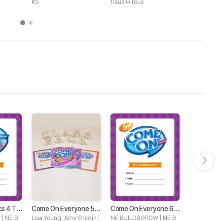
KS
traus Giroux
AGE
다음 슬라이드 보기
s 4 Te
Come On Everyone 5
Come On Everyone 6 T
Come On E
Class Pack
est & Worksheet
Word Boo
| NE B
Lisa Young, Amy Gradin |
NE BUILD&GROW | NE B
NE BUILD&