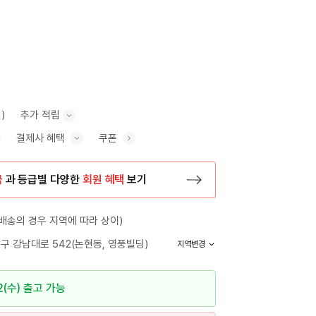
)
추가 적립
결제사 혜택
쿠폰
추가 적립 안내 표시/숨기기
혜택 표시/숨기기
금
과 등급별 다양한
회원 혜택
보기
등록 페이지로 이동
배송의 경우 지역에 따라 상이)
구 강남대로 542(논현동, 영풍빌딩)
지역변경
2(수) 출고 가능