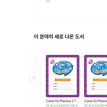
ury
이 분야의 새로 나온 도서
이전 슬라이드 보기
4
Come On Everyone 6
Come On Phonics 2 Te
Come On Phonic
Class Pack
st & Worksheet
st & Worksheet
B
Lisa Young, Amy Gradin |
NE BUILD&GROW | NE B
NE BUILD&GROW 