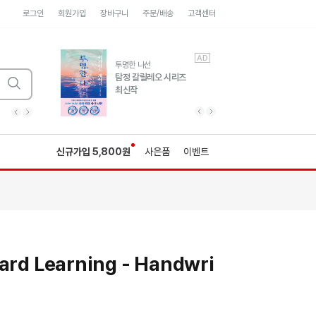
로그인
회원가입
장바구니
주문/배송
고객센터
AD
AD
유럽 도시 기행3
투명한 나선
풍성한 서사와 인문학적
탐정 갈릴레오 시리즈
통찰!
최신작
광고
광고
광고
광고
광고
히가시노게이고 추모
수족관
세네카의 처방전
독하게 돈 공부
성해나 기담집
이전 슬라이드 보기
다음 슬라이드 보기
이전
다음
신규가입 5,800원
사은품
이벤트
ard Learning - Handwri