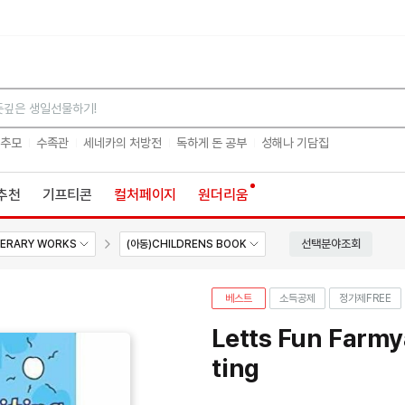
검색
 추모
수족관
세네카의 처방전
독하게 돈 공부
성해나 기담집
추천
기프티콘
컬처페이지
원더리움
선택분야조회
TERARY WORKS
(아동)CHILDRENS BOOK
베스트
소득공제
정가제
FREE
Letts Fun Farmy
ting