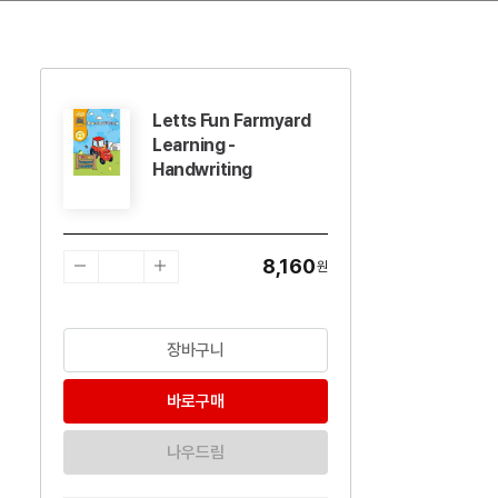
Letts Fun Farmyard
수량감소
수량증가
Learning -
Handwriting
8,160
원
장바구니
바로구매
나우드림