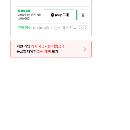
NAVER
네이버페이
찜하기
네이버
구매하기
ID로
간편구매
이전
다음
구매적립
네이버페이포인트 최소 5.5% 적립
네이버페이
회원 가입
즉시 지급되는 적립금
과
등급별 다양한
회원 혜택
보기
등록 페이지로 이동
사은품
사은품
서 금액대별 할인쿠폰
외서 인기 영화
26.06.02 ~ 2026.12.31
2026.05.07 ~ 2