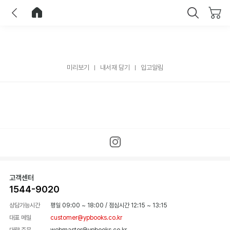
이전
홈으로 이동
닫기
미리보기
내서재 담기
입고알림
고객센터
1544-9020
상담가능시간
평일 09:00 ~ 18:00
/
점심시간 12:15 ~ 13:15
대표 메일
customer@ypbooks.co.kr
대량 주문
webmaster@ypbooks.co.kr