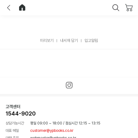
이전
홈으로 이동
닫기
미리보기
내서재 담기
입고알림
고객센터
1544-9020
상담가능시간
평일 09:00 ~ 18:00
/
점심시간 12:15 ~ 13:15
대표 메일
customer@ypbooks.co.kr
대량 주문
webmaster@ypbooks.co.kr