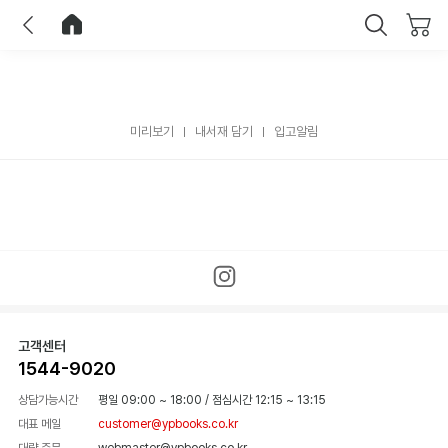
이전
홈으로 이동
닫기
미리보기
내서재 담기
입고알림
고객센터
1544-9020
상담가능시간
평일 09:00 ~ 18:00
/
점심시간 12:15 ~ 13:15
대표 메일
customer@ypbooks.co.kr
대량 주문
webmaster@ypbooks.co.kr