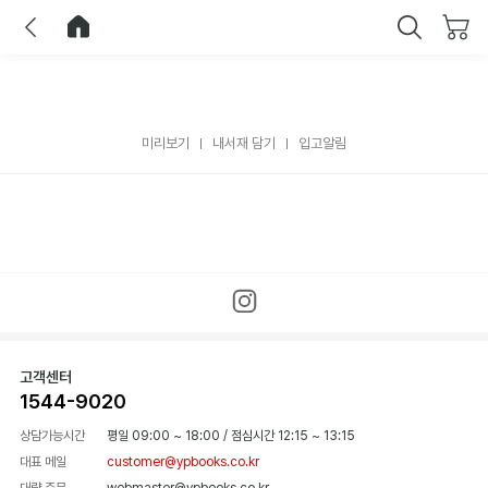
이전
홈으로 이동
닫기
미리보기
내서재 담기
입고알림
고객센터
1544-9020
상담가능시간
평일 09:00 ~ 18:00
/
점심시간 12:15 ~ 13:15
대표 메일
customer@ypbooks.co.kr
대량 주문
webmaster@ypbooks.co.kr