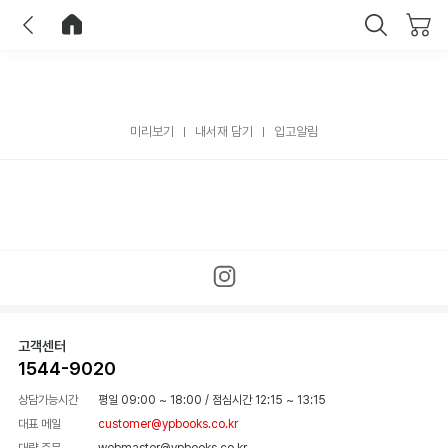
이전
홈으로 이동
닫기
미리보기
내서재 담기
입고알림
고객센터
1544-9020
상담가능시간
평일 09:00 ~ 18:00
/
점심시간 12:15 ~ 13:15
대표 메일
customer@ypbooks.co.kr
대량 주문
webmaster@ypbooks.co.kr