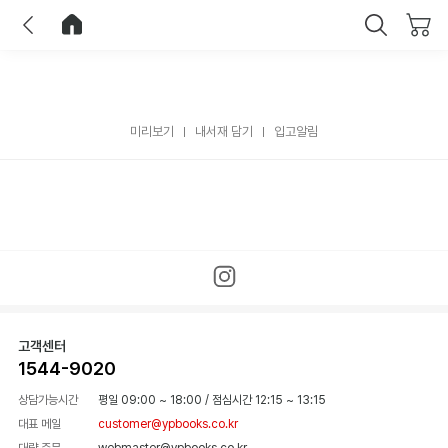
이전
홈으로 이동
닫기
미리보기
내서재 담기
입고알림
고객센터
1544-9020
상담가능시간
평일 09:00 ~ 18:00
/
점심시간 12:15 ~ 13:15
대표 메일
customer@ypbooks.co.kr
대량 주문
webmaster@ypbooks.co.kr