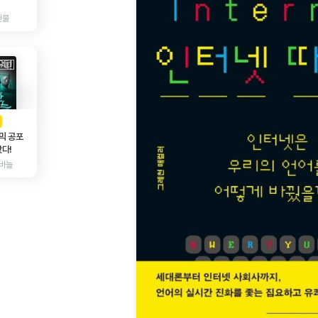
인물
AD
광고
믹 공포
다!
바늘