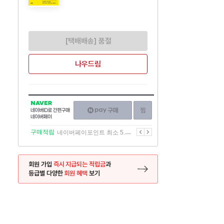
[택배배송] 품절
나우드림
NAVER
네이버페이
찜하기
네이버
구매하기
ID로
간편구매
이전
다음
구매적립
네이버페이포인트 최소 5.5% 적립
네이버페이
회원 가입
즉시 지급되는 적립금
과
등급별 다양한
회원 혜택
보기
등록 페이지로 이동