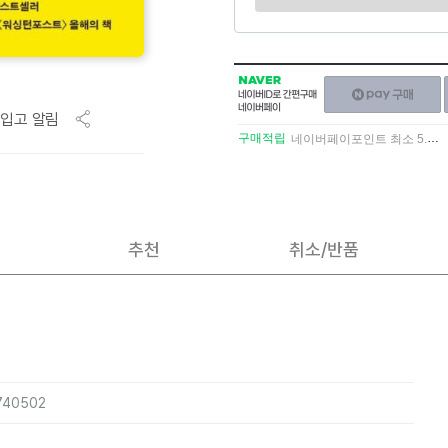
NAVER
네이버페이
네이버
구매하기
ID로
입고 알림
간편구매
구매적립
네이버페이포인트 최소 5.5% 적립
네이버페이
추천
취소/반품
7740502