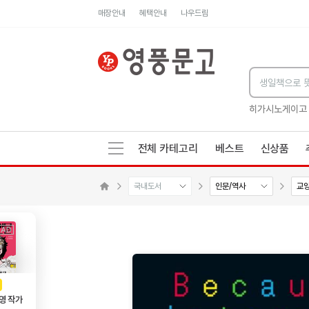
매장안내
혜택안내
나우드림
세네카의 처방전
독하게 돈 공부
성해나 기담집
히가시노게이고
전체 카테고리
베스트
신상품
국내도서
인문/역사
교
메인으로 이동
AD
광고
영 작가