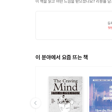
프로그래밍 언어에서 인터넷 은어로
이 책을 읽고 어떤 느낌을 받으셨나요? 리뷰를 
lol이 보여준 인터넷의 사회적 잠재력
두 번째 물결: 사회적 인터넷의 시작
온전한 인터넷 민족: 일상의 경계가 확장되다
등
온라인 삶에 익숙하되 기술과 멀어진 사람들
첫
준인터넷 민족: “부모님이 페이스북에 가입했어
기술에 대한 양가감정과 오프라인 선호
세 번째 물결: 모두가 인터넷에 산다
인터넷 이전 민족: 어쩔 수 없이 이주한 사람들
이 분야에서 요즘 뜨는 책
20세기 말줄임표와 21세기 이모지의 공통점
인터넷 이후 민족: 삶의 완전한 일부가 된 인터넷
“SNS에 중독된 게 아니라 서로에게 중독”
lol은 30년간 어떻게 진화했을까
새로운 과제
3장 문자의 목소리가 들리는 세계
이전 슬라이드 보기