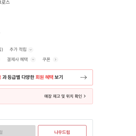
크로스
0
립)
추가 적립
결제사 혜택
쿠폰
추가 적립 안내 표시/숨기기
혜택 표시/숨기기
금
과 등급별 다양한
회원 혜택
보기
등록 페이지로 이동
매장 재고 및 위치 확인
절
나우드림