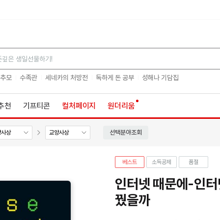
검색
 추모
수족관
세네카의 처방전
독하게 돈 공부
성해나 기담집
추천
기프티콘
컬처페이지
원더리움
선택분야조회
양사상
교양사상
베스트
소득공제
품절
인터넷 때문에-인터
꿨을까