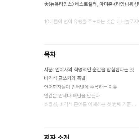
★〈뉴욕타임스〉 베스트셀러, 아마존·〈타임〉·〈워
10대들이 언어 유행을 주도하는 것은 테크놀로지
와중에도 왜 우리는 여전히 이모지에 열광할까? 
언어학자 그레천 매컬러는 인터넷 사용자들의 언어
나타난 주요 양상들을 살피며 현재 진행 중인 언어
목차
언어학이다.
세대론과 인터넷의 사회사를 아우르는 저자의 접
서문: 언어사의 혁명적인 순간을 탐험한다는 것
거리를 둔다. 인간이 완벽하지 않은 도구를 통해
비격식 글쓰기의 폭발
인터넷에서 일어난 언어학적 변화가 인간 언어의 
언어학자들이 인터넷에 주목하는 이유
이야기다. 상대방이 보낸 말줄임표가 신경이 쓰인다면
인간은 언제나 패턴을 만든다
이야기이기도 하다.
효율성, 비격식 문어를 이해하는 첫 번째 기준
이미지, 문자의 한계를 뛰어넘는 새로운 규칙
1. 인터넷 시대의 사회언어학
저자 소개