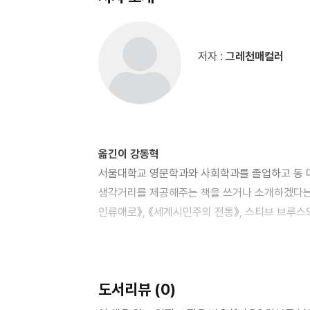
우리가 서로 다른 언어를 쓰는 이유: 지역
인터넷으로 지역어를 추적하는 방법
이전에는 불가능했던 발견
저자 :
그레천매컬러
네트워크
SNS와 청소년 언어의 숨은 상관관계
젠더 이분법 밖의 세계
왜 인터넷 이후 언어가 빠르게 변하는 걸까
태도
옮긴이 강동혁
R 발음과 묵음의 권력 역학
서울대학교 영문학과와 사회학과를 졸업하고 동 
디지털 텍스트 속 편향과 저항
생각거리를 제공해주는 책을 쓰거나 소개하겠다는 
사용자가 만들어내는 새로운 언어 지형
인류애로》, 《세계시민주의 전통》, 스티브 브루스의 
키보드의 한계를 넘어 더욱더 나 자신이 된다
롤링의 〈해리포터 시리즈〉(개정판) 등이 있다.
2. 인터넷 민족 연대기
첫 번째 물결: 언제 어떻게 인터넷으로 이주했는
도서리뷰 (0)
오래된 인터넷 민족: 기술에 능통한 소수 집단