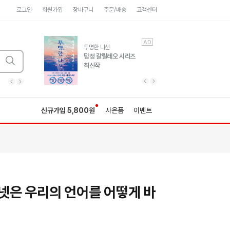
로그인
회원가입
장바구니
주문/배송
고객센터
AD
AD
유럽 도시 기행3
투명한 나선
풍성한 서사와 인문학적
탐정 갈릴레오 시리즈
통찰!
최신작
광고
광고
광고
광고
광고
히가시노게이고 추모
수족관
세네카의 처방전
독하게 돈 공부
성해나 기담집
이전 슬라이드 보기
다음 슬라이드 보기
이전
다음
신규가입 5,800원
사은품
이벤트
넷은 우리의 언어를 어떻게 바