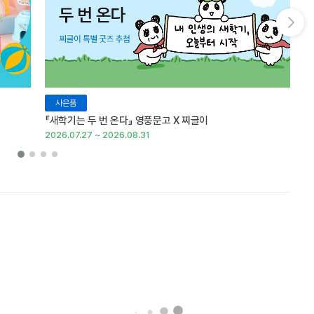
다음 슬라이드 보기
사은품
『새학기는 두 번 온다』 영풍문고 X 찌글이
이
2026.07.27 ~ 2026.08.31
20
찰