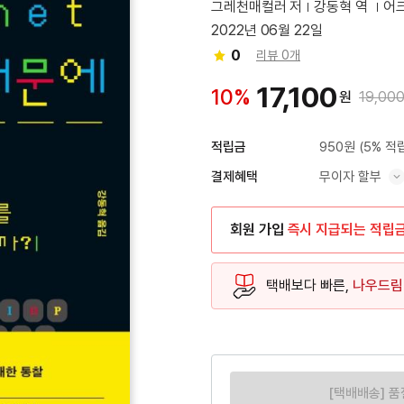
그레천매컬러 저
강동혁 역
어
2022년 06월 22일
0
리뷰 0개
17,100
10%
원
19,00
950원
(5% 적
적립금
무이자 할부
결제혜택
혜택 표시/숨기기
회원 가입
즉시 지급되는 적립
택배보다 빠른,
나우드림
[택배배송] 품