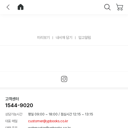
이전
홈으로 이동
닫기
미리보기
내서재 담기
입고알림
고객센터
1544-9020
상담가능시간
평일 09:00 ~ 18:00
/
점심시간 12:15 ~ 13:15
대표 메일
customer@ypbooks.co.kr
대량 주문
webmaster@ypbooks.co.kr