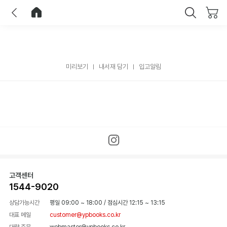
이전
홈으로 이동
닫기
미리보기
내서재 담기
입고알림
고객센터
1544-9020
상담가능시간
평일 09:00 ~ 18:00
/
점심시간 12:15 ~ 13:15
대표 메일
customer@ypbooks.co.kr
대량 주문
webmaster@ypbooks.co.kr