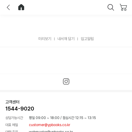
이전
홈으로 이동
닫기
미리보기
내서재 담기
입고알림
고객센터
1544-9020
상담가능시간
평일 09:00 ~ 18:00
/
점심시간 12:15 ~ 13:15
대표 메일
customer@ypbooks.co.kr
대량 주문
webmaster@ypbooks.co.kr