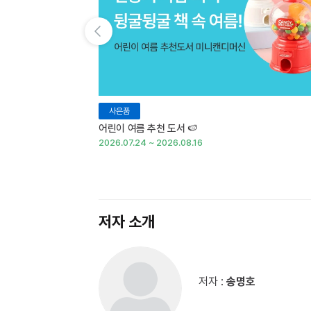
이전 슬라이드 보기
사은품
어린이 여름 추천 도서 🍉
2026.07.24 ~ 2026.08.16
저자 소개
저자 :
송명호