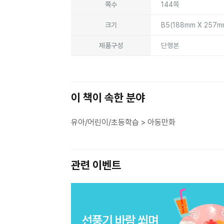
쪽수
144쪽
크기
B5(188mm X 257
제품구성
단행본
이 책이 속한 분야
유아/어린이/초등학습 > 아동만화
관련 이벤트