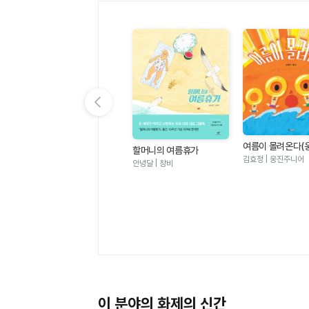
이전 슬라이드 보기
여름이 몰려온다(
할머니의 여름휴가
그림책 123)
김효정 | 웅진주니어
안녕달 | 창비
멜로우TV 팀나빠 1 - 나사
빠진 친구들 (판타지 어드
멜로우TV(원작), 안경순 | 학산
벤처 코믹북)
키즈
이 분야의 화제의 신간