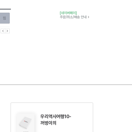
[네이버페이]
찜하기
주문/취소/배송 안내
이전
다음
우리역사여행10-
꺼벙이의