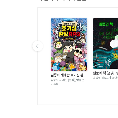
이전 슬라이드 보기
고
오늘은 빗방울 축제 (나의
질문의 책 (별빛그
김동희 세계관 호기심 환장
그림책 2)
박아림 | 나는나.
파블로 네루다 | 별빛
RPG - 과학 퀘스트 대모험
김동희 세계관 (원작),박종은 |
아울북