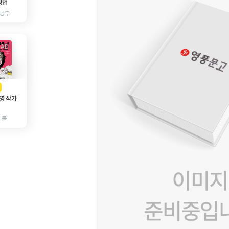
방법
 공부
AD
광고
영 작가
인물