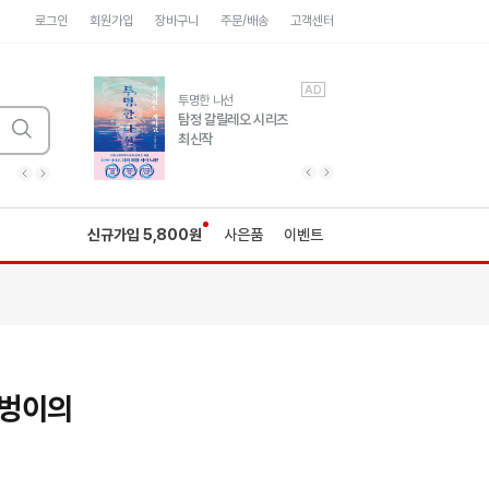
로그인
회원가입
장바구니
주문/배송
고객센터
AD
AD
유럽 도시 기행3
투명한 나선
풍성한 서사와 인문학적
탐정 갈릴레오 시리즈
통찰!
최신작
광고
광고
광고
광고
광고
히가시노게이고 추모
수족관
세네카의 처방전
독하게 돈 공부
성해나 기담집
이전 슬라이드 보기
다음 슬라이드 보기
이전
다음
신규가입 5,800원
사은품
이벤트
꺼벙이의