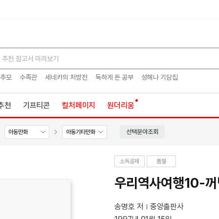
검색
 추모
수족관
세네카의 처방전
독하게 돈 공부
성해나 기담집
추천
기프티콘
컬처페이지
원더리움
선택분야조회
아동만화
아동기타만화
소득공제
품절
우리역사여행10-
송명호 저
중앙출판사