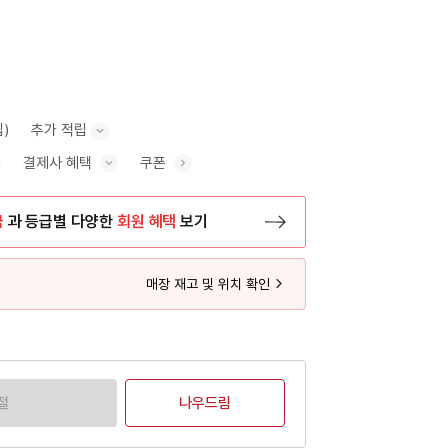
립)
추가 적립
결제사 혜택
쿠폰
추가 적립 안내 표시/숨기기
혜택 표시/숨기기
금
과 등급별 다양한
회원 혜택
보기
등록 페이지로 이동
매장 재고 및 위치 확인
절
나우드림