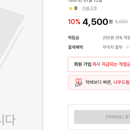
1997년 01월 15일
0
리뷰 0개
4,500
10%
원
5,000
250원
(5% 적
적립금
무이자 할부
결제혜택
혜택 표시/숨기기
회원 가입
즉시 지급되는 적립
택배보다 빠른,
나우드림
[택배배송] 품