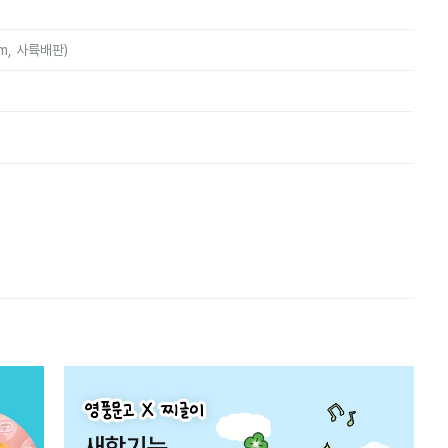
mm, 사륙배판)