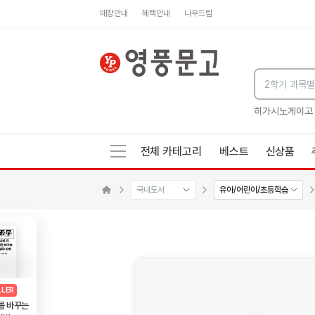
매장안내
혜택안내
나우드림
세네카의 처방전
독하게 돈 공부
성해나 기담집
히가시노게이고
전체 카테고리
베스트
신상품
국내도서
유아/어린이/초등학습
메인으로 이동
AD
광고
LLER
를 바꾸는