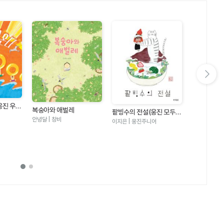
다음 슬라이드 보기
웅진 우리
복숭아와 애벌레
팥빙수의 전설(웅진 모두의
안녕달 | 창비
그림책 21)
이지은 | 웅진주니어
수박 수영장
안녕달 | 창비