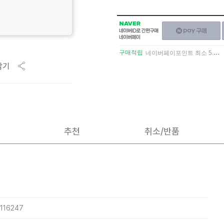
NAVER
네이버페이
네이버
구매하기
ID로
간편구매
구매적립
네이버페이포인트 최소 5.5% 적립
네이버페이
담기
추천
취소/반품
5116247