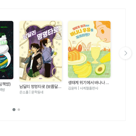
다음 슬라이드 보기
생태계 위기에서 바나나 우
림책방)
숨은 고양이 
남달리 멍멍타로 (보름달문
유를 지키려면 (반갑다 과
김윤하 | 사계절출판사
책방
마을
고 106)
시미즈 | 북뱅
은소홀 | 문학동네
학 12)