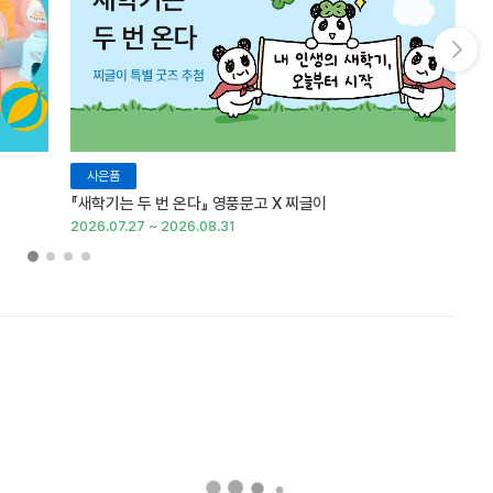
다음 슬라이드 보기
사은품
『새학기는 두 번 온다』 영풍문고 X 찌글이
이
2026.07.27 ~ 2026.08.31
20