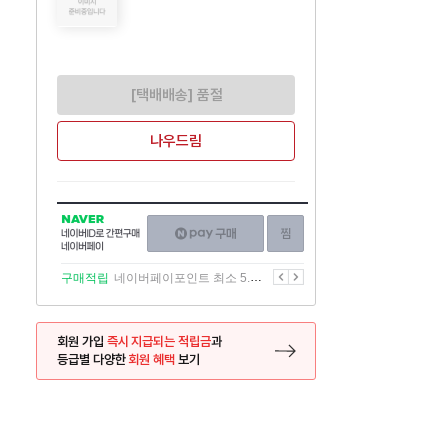
[택배배송] 품절
나우드림
NAVER
네이버페이
찜하기
네이버
구매하기
ID로
간편구매
이전
다음
구매적립
네이버페이포인트 최소 5.5% 적립
네이버페이
회원 가입
즉시 지급되는 적립금
과
등급별 다양한
회원 혜택
보기
등록 페이지로 이동