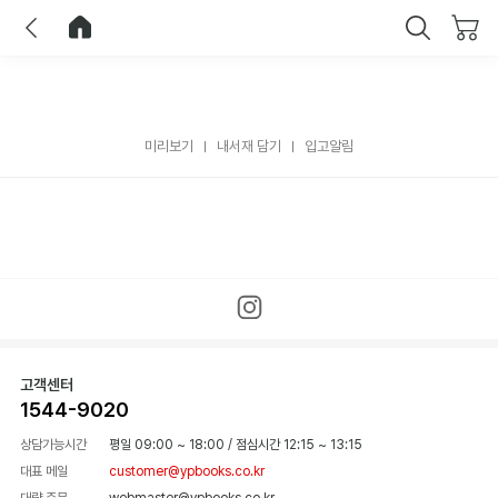
이전
홈으로 이동
닫기
미리보기
내서재 담기
입고알림
고객센터
1544-9020
상담가능시간
평일 09:00 ~ 18:00
/
점심시간 12:15 ~ 13:15
대표 메일
customer@ypbooks.co.kr
대량 주문
webmaster@ypbooks.co.kr