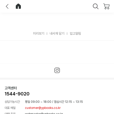
이전
홈으로 이동
닫기
미리보기
내서재 담기
입고알림
고객센터
1544-9020
상담가능시간
평일 09:00 ~ 18:00
/
점심시간 12:15 ~ 13:15
대표 메일
customer@ypbooks.co.kr
대량 주문
webmaster@ypbooks.co.kr