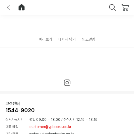
이전
홈으로 이동
닫기
미리보기
내서재 담기
입고알림
고객센터
1544-9020
상담가능시간
평일 09:00 ~ 18:00
/
점심시간 12:15 ~ 13:15
대표 메일
customer@ypbooks.co.kr
대량 주문
webmaster@ypbooks.co.kr