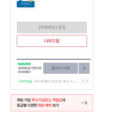
[택배배송] 품절
나우드림
NAVER
네이버페이
찜하기
네이버
구매하기
ID로
간편구매
이전
다음
구매적립
네이버페이포인트 최소 5.5% 적립
네이버페이
회원 가입
즉시 지급되는 적립금
과
등급별 다양한
회원 혜택
보기
등록 페이지로 이동