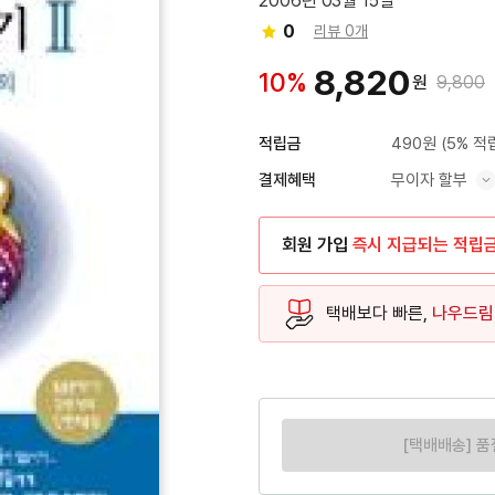
2006년 03월 15일
0
리뷰 0개
8,820
10%
원
9,800
490원
(5% 적
적립금
무이자 할부
결제혜택
혜택 표시/숨기기
회원 가입
즉시 지급되는 적립
택배보다 빠른,
나우드림
[택배배송] 품