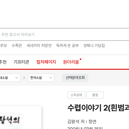
검색
 추모
수족관
세네카의 처방전
독하게 돈 공부
성해나 기담집
추천
기프티콘
컬처페이지
원더리움
선택분야조회
내소설
한국소설
소득공제
품절
수렵이야기 2(흰범과
김왕석 저
청연