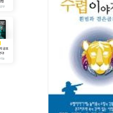
방법
 공부
AD
광고
믹 공포
다!
바늘