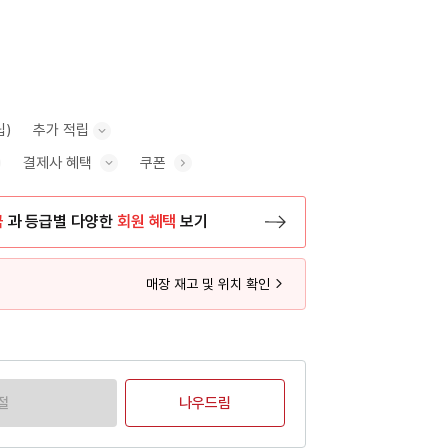
립)
추가 적립
결제사 혜택
쿠폰
추가 적립 안내 표시/숨기기
혜택 표시/숨기기
금
과 등급별 다양한
회원 혜택
보기
등록 페이지로 이동
매장 재고 및 위치 확인
절
나우드림