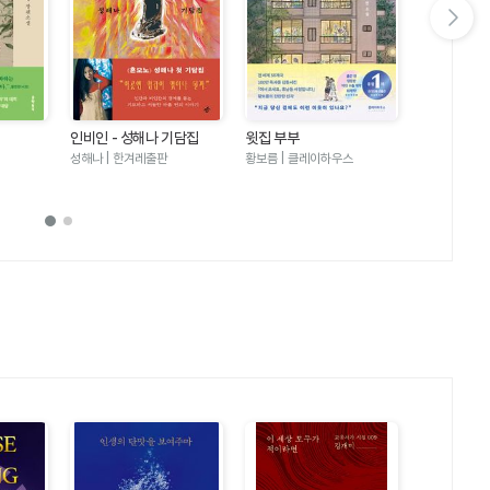
다음 슬라이드 보기
인비인 - 성해나 기담집
윗집 부부
달러구트 꿈 
러구트와 양
성해나 | 한겨레출판
황보름 | 클레이하우스
이미예 | 팩
기