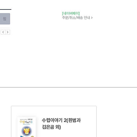
[네이버페이]
찜하기
주문/취소/배송 안내
이전
다음
수렵이야기 2(흰범과
검은곰 외)