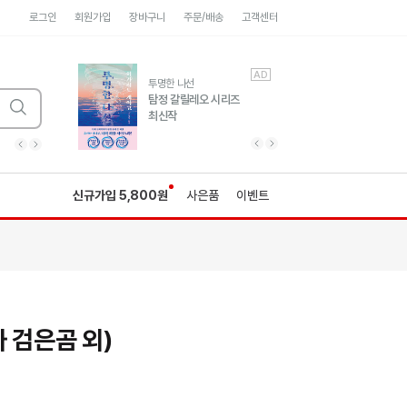
로그인
회원가입
장바구니
주문/배송
고객센터
AD
AD
유럽 도시 기행3
투명한 나선
풍성한 서사와 인문학적
탐정 갈릴레오 시리즈
통찰!
최신작
광고
광고
광고
광고
광고
히가시노게이고 추모
수족관
세네카의 처방전
독하게 돈 공부
성해나 기담집
이전 슬라이드 보기
다음 슬라이드 보기
이전
다음
신규가입 5,800원
사은품
이벤트
 검은곰 외)