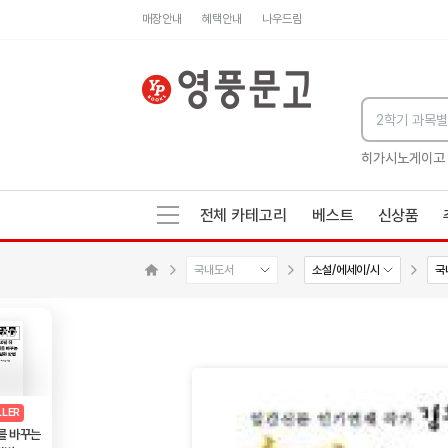
매장안내
혜택안내
나우드림
세네카의 처방전
독하게 돈 공부
성해나 기담집
히가시노게이고
전체 카테고리
베스트
신상품
국내도서
소설/에세이/시
국
메인으로 이동
AD
광고
LLER
를 바꾸는