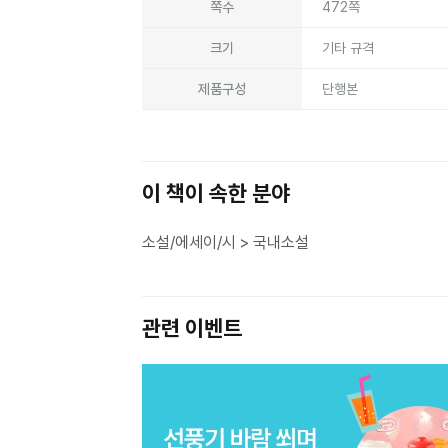
쪽수
472쪽
크기
기타 규격
제품구성
단행본
이 책이 속한 분야
소설/에세이/시 > 국내소설
관련 이벤트