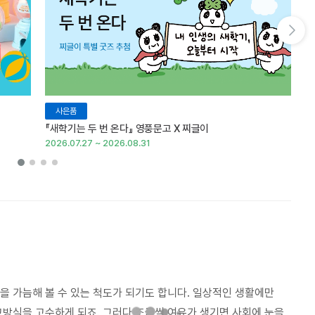
다음 슬라이드 보기
사은품
『새학기는 두 번 온다』 영풍문고 X 찌글이
이
2026.07.27 ~ 2026.08.31
20
 가늠해 볼 수 있는 척도가 되기도 합니다. 일상적인 생활에만
방식을 고수하게 되죠. 그러다 조금씩 여유가 생기면 사회에 눈을