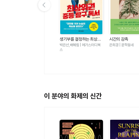
이전 슬라이드 보기
가
우리는 가장 밝은 밤에 헤어
생기부를 결정하는 최상위
시간의 감촉
졌다-도스토옙스키 단편 백
권 중등 탐구 독서 - 대치동
표도르 도스토옙스키 | 윌마
박은선,배혜림 | 메가스터디북
은희경 | 문학동네
야
필독서 50
스
이 분야의 화제의 신간