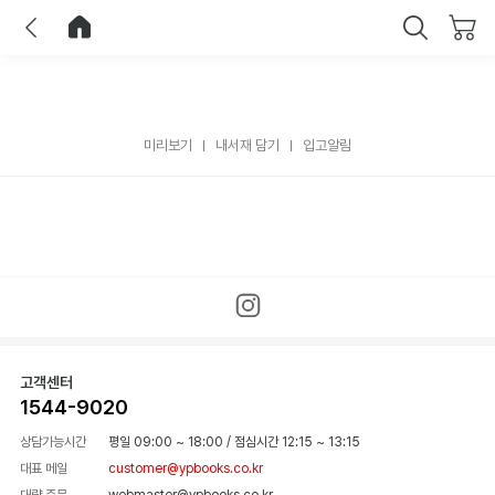
이전
홈으로 이동
닫기
미리보기
내서재 담기
입고알림
고객센터
1544-9020
상담가능시간
평일 09:00 ~ 18:00
/
점심시간 12:15 ~ 13:15
대표 메일
customer@ypbooks.co.kr
대량 주문
webmaster@ypbooks.co.kr