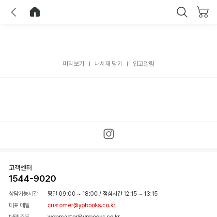
이전
홈으로 이동
닫기
미리보기
내서재 담기
입고알림
고객센터
1544-9020
상담가능시간
평일 09:00 ~ 18:00
/
점심시간 12:15 ~ 13:15
대표 메일
customer@ypbooks.co.kr
대량 주문
webmaster@ypbooks.co.kr