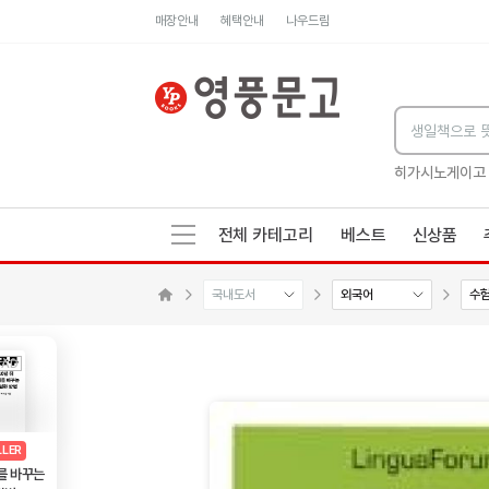
매장안내
혜택안내
나우드림
세네카의 처방전
독하게 돈 공부
성해나 기담집
히가시노게이고
전체 카테고리
베스트
신상품
국내도서
외국어
수
수량감소
수량증가
메인으로 이동
AD
광고
LLER
를 바꾸는