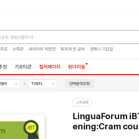
검색
 추모
수족관
세네카의 처방전
독하게 돈 공부
성해나 기담집
추천
기프티콘
컬처페이지
원더리움
선택분야조회
험영어
TOEFL
소득공제
LinguaForum iB
ening:Cram cou