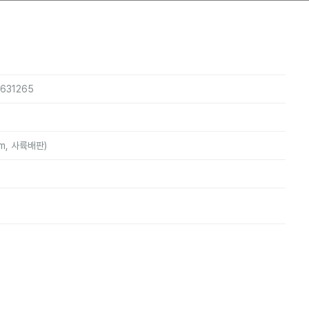
5631265
mm, 사륙배판)