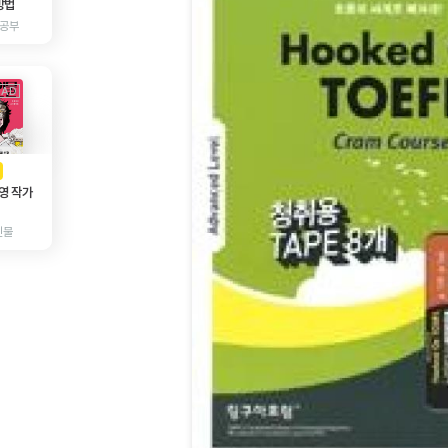
방법
 공부
AD
광고
영 작가
인물