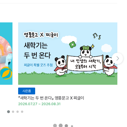
다음 슬라이드 보기
사은품
『새학기는 두 번 온다』 영풍문고 X 찌글이
이
2026.07.27 ~ 2026.08.31
20