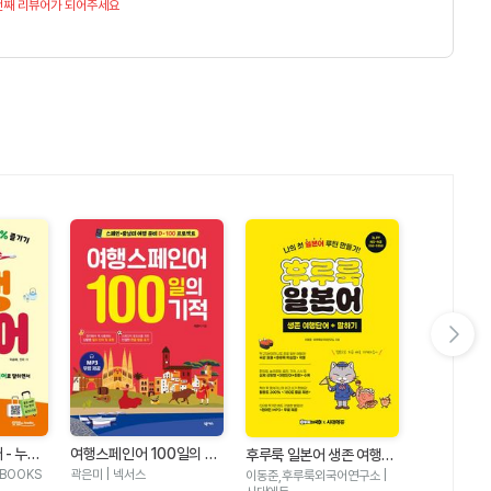
번째 리뷰어가 되어주세요
다음 슬라이드 보기
 - 누구
여행스페인어 100일의 기
맛있는 여행 
후루룩 일본어 생존 여행단
% 즐기기
적
미국 여행 1
어 + 말하기
는BOOKS
곽은미 | 넥서스
서영조 | 맛있
이동준,후루룩외국어연구소 |