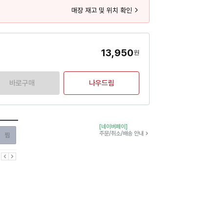
매장 재고 및 위치 확인
13,950
원
바로구매
나우드림
[네이버페이]
찜하기
주문/취소/배송 안내
이전
다음