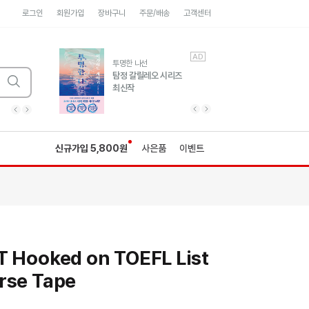
로그인
회원가입
장바구니
주문/배송
고객센터
AD
AD
유럽 도시 기행3
투명한 나선
풍성한 서사와 인문학적
탐정 갈릴레오 시리즈
통찰!
최신작
광고
광고
광고
광고
광고
히가시노게이고 추모
수족관
세네카의 처방전
독하게 돈 공부
성해나 기담집
이전 슬라이드 보기
다음 슬라이드 보기
이전
다음
신규가입 5,800원
사은품
이벤트
T Hooked on TOEFL List
rse Tape