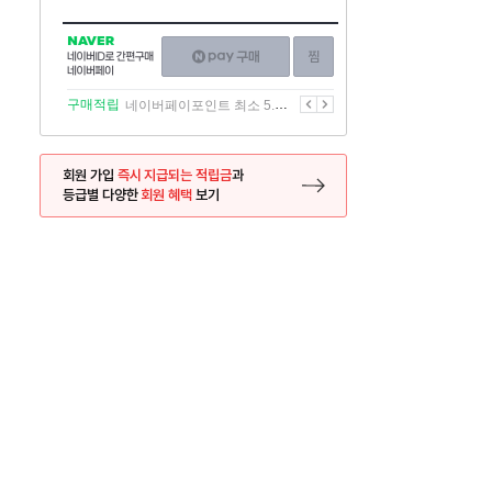
NAVER
네이버페이
찜하기
네이버
구매하기
ID로
간편구매
이전
다음
구매적립
네이버페이포인트 최소 5.5% 적립
네이버페이
회원 가입
즉시 지급되는 적립금
과
등급별 다양한
회원 혜택
보기
등록 페이지로 이동
사은품
사은품
달의 리뷰왕
신규가입시 최대 
26.01.01 ~ 2026.12.31
2025.12.31 ~ 2