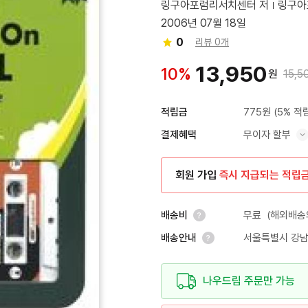
링구아포럼리서치센터 저
링구아
2006년 07월 18일
0
리뷰 0개
13,950
10%
원
15,5
775원
(5% 적
적립금
무이자 할부
결제혜택
혜택 표시/숨기기
회원 가입
즉시 지급되는 적립
무료
(해외배송의
배송비
서울특별시 강남
배송안내
안내 열기
안내 열기
나우드림 주문만 가능