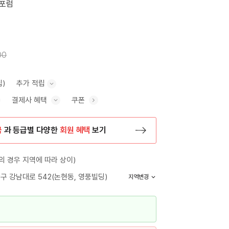
포럼
00
립)
추가 적립
결제사 혜택
쿠폰
추가 적립 안내 표시/숨기기
혜택 표시/숨기기
금
과 등급별 다양한
회원 혜택
보기
등록 페이지로 이동
 경우 지역에 따라 상이)
구 강남대로 542(논현동, 영풍빌딩)
지역변경