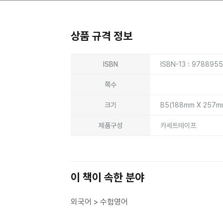
상품 규격 정보
상품상세정보
ISBN
ISBN-13 : 978895
쪽수
크기
B5(188mm X 257
제품구성
카세트테이프
이 책이 속한 분야
외국어 > 수험영어