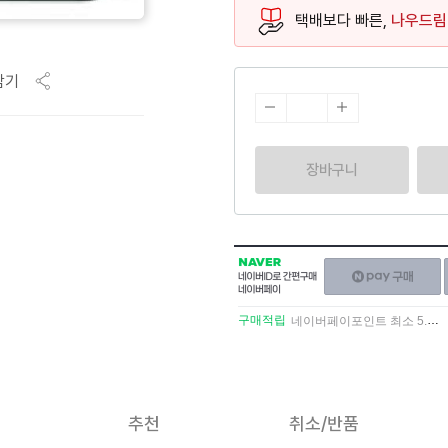
택배보다 빠른,
나우드림
담기
장바구니
NAVER
네이버페이
네이버
구매하기
ID로
간편구매
구매적립
네이버페이포인트 최소 5.5% 적립
네이버페이
추천
취소/반품