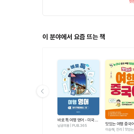
첫
이 분야에서 요즘 뜨는 책
이전 슬라이드 보기
바로 톡 여행 영어 - 미국 핫
어
NEW 맛있는 일본어 Level
맛있는 여행 중국어
플레이스 50
남궁의용 | PUB.365
정판
1 (본책 + 워크북 + 음원 Q
문선희 | 맛있는BOOKS
나 중국 여행 100
이승해, 진리 | 맛있
R 코드)(일본 여행X문화와