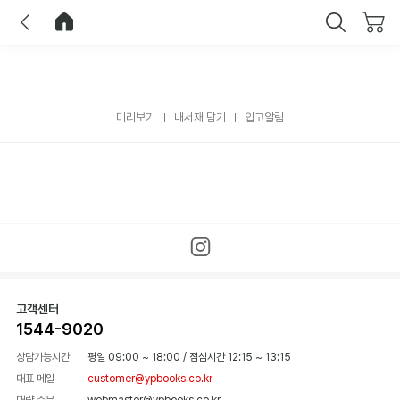
이전
홈으로 이동
닫기
미리보기
내서재 담기
입고알림
고객센터
1544-9020
상담가능시간
평일 09:00 ~ 18:00
/
점심시간 12:15 ~ 13:15
대표 메일
customer@ypbooks.co.kr
대량 주문
webmaster@ypbooks.co.kr