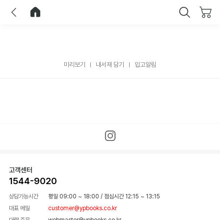
이전
홈으로 이동
닫기
미리보기
내서재 담기
입고알림
고객센터
1544-9020
상담가능시간
평일 09:00 ~ 18:00
/
점심시간 12:15 ~ 13:15
대표 메일
customer@ypbooks.co.kr
대량 주문
webmaster@ypbooks.co.kr