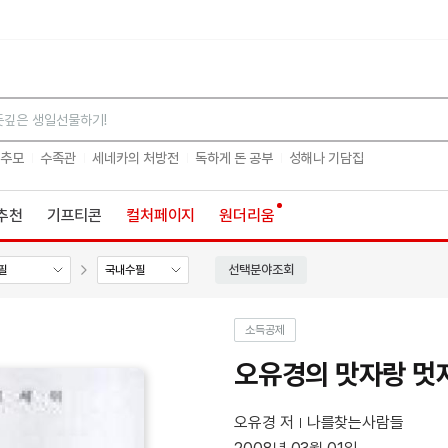
검색
 추모
수족관
세네카의 처방전
독하게 돈 공부
성해나 기담집
추천
기프티콘
컬처페이지
원더리움
선택분야조회
필
국내수필
소득공제
오유경의 맛자랑 멋
오유경 저
나를찾는사람들