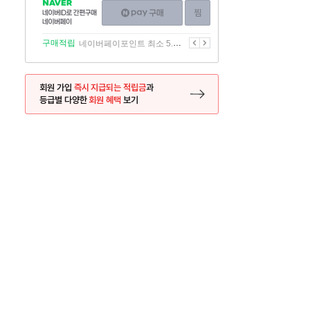
NAVER
네이버페이
찜하기
네이버
구매하기
ID로
간편구매
이전
다음
구매적립
네이버페이포인트 최소 5.5% 적립
네이버페이
회원 가입
즉시 지급되는 적립금
과
등급별 다양한
회원 혜택
보기
등록 페이지로 이동
사은품
사은품
달의 리뷰왕
신규가입시 최대 
26.01.01 ~ 2026.12.31
2025.12.31 ~ 2