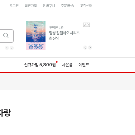
로그인
회원가입
장바구니
주문/배송
고객센터
AD
AD
유럽 도시 기행3
투명한 나선
풍성한 서사와 인문학적
탐정 갈릴레오 시리즈
통찰!
최신작
광고
광고
광고
광고
광고
히가시노게이고 추모
수족관
세네카의 처방전
독하게 돈 공부
성해나 기담집
이전 슬라이드 보기
다음 슬라이드 보기
이전
다음
신규가입 5,800원
사은품
이벤트
자랑