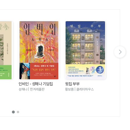
다음 슬라이드 보기
인비인 - 성해나 기담집
윗집 부부
달러구트 꿈 
러구트와 양
성해나 | 한겨레출판
황보름 | 클레이하우스
이미예 | 팩
기