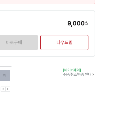
9,000
원
바로구매
나우드림
[네이버페이]
찜하기
주문/취소/배송 안내
이전
다음