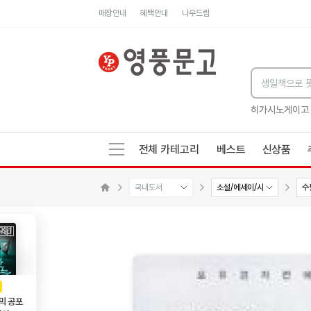
매장안내
혜택안내
나우드림
세네카의 처방전
독하게 돈 공부
성해나 기담집
히가시노게이고
전체 카테고리
베스트
신상품
국내도서
소설/에세이/시
수
수량감소
수량증가
메인으로 이동
AD
광고
믹 공포