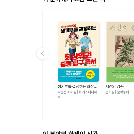
이전 슬라이드 보기
가
우리는 가장 밝은 밤에 헤어
생기부를 결정하는 최상위
시간의 감촉
졌다-도스토옙스키 단편 백
권 중등 탐구 독서 - 대치동
표도르 도스토옙스키 | 윌마
박은선,배혜림 | 메가스터디북
은희경 | 문학동네
야
필독서 50
스