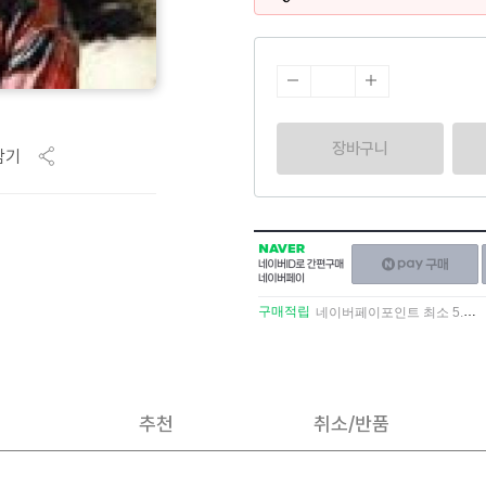
장바구니
담기
NAVER
네이버페이
네이버
구매하기
ID로
간편구매
구매적립
네이버페이포인트 최소 5.5% 적립
네이버페이
추천
취소/반품