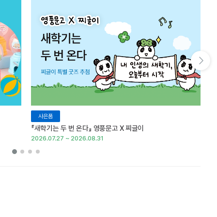
다음 슬라이드 보기
사은품
『새학기는 두 번 온다』 영풍문고 X 찌글이
이
2026.07.27 ~ 2026.08.31
20