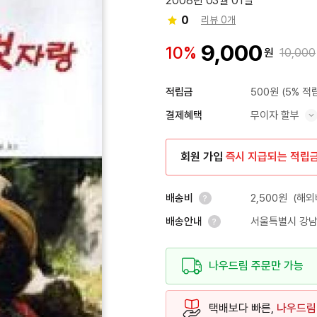
2008년 03월 01일
0
리뷰 0개
9,000
10%
원
10,000
500원
(5% 적
적립금
무이자 할부
결제혜택
혜택 표시/숨기기
회원 가입
즉시 지급되는 적립
2,500원
(해외
배송비
서울특별시 강남
배송안내
안내 열기
안내 열기
나우드림 주문만 가능
택배보다 빠른,
나우드림