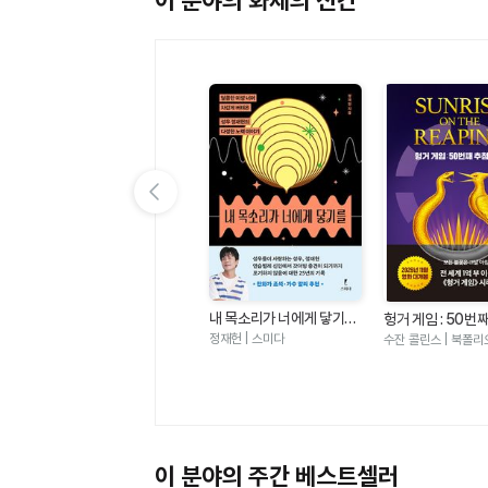
이 분야의 화제의 신간
이전 슬라이드 보기
내 목소리가 너에게 닿기를
 편
여름 편집 후기
헝거 게임 : 50번
- 달콤한 미성 너머 차갑게
날(헝거 게임 시리
정재헌 | 스미다
에밀리 헨리 | 윌북
수잔 콜린스 | 북폴리
버텨온 성우 정재헌의 다정
한 노력 이야기
이 분야의 주간 베스트셀러