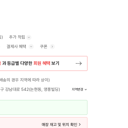
립)
추가 적립
결제사 혜택
쿠폰
추가 적립 안내 표시/숨기기
혜택 표시/숨기기
금
과 등급별 다양한
회원 혜택
보기
등록 페이지로 이동
배송의 경우 지역에 따라 상이)
구 강남대로 542(논현동, 영풍빌딩)
지역변경
매장 재고 및 위치 확인