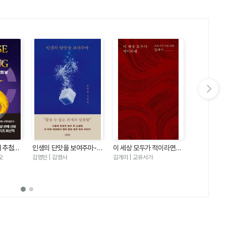
다음 슬라이드 보기
째 추첨의
인생의 단맛을 보여주마-김
이 세상 모두가 적이라면
우리는 여름
즈5)
영민 소설집
(교유서가 시집9)
오
김영민 | 김영사
김개미 | 교유서가
에밀리 헨리 |