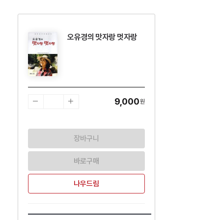
오유경의 맛자랑 멋자랑
수량감소
수량증가
9,000
원
장바구니
바로구매
나우드림