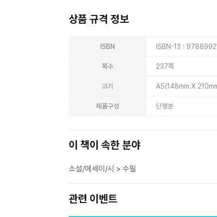
상품 규격 정보
상품상세정보
ISBN
ISBN-13 : 978899
쪽수
237쪽
크기
A5(148mm X 210m
제품구성
단행본
이 책이 속한 분야
소설/에세이/시 > 수필
관련 이벤트