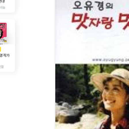
다!
바늘
AD
광고
영 작가
인물