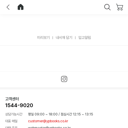
이전
홈으로 이동
닫기
미리보기
내서재 담기
입고알림
고객센터
1544-9020
상담가능시간
평일 09:00 ~ 18:00
/
점심시간 12:15 ~ 13:15
대표 메일
customer@ypbooks.co.kr
대량 주문
webmaster@ypbooks.co.kr