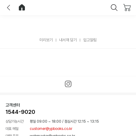
이전
홈으로 이동
닫기
미리보기
내서재 담기
입고알림
고객센터
1544-9020
상담가능시간
평일 09:00 ~ 18:00
/
점심시간 12:15 ~ 13:15
대표 메일
customer@ypbooks.co.kr
대량 주문
webmaster@ypbooks.co.kr