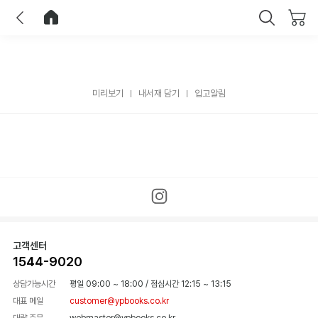
이전
홈으로 이동
닫기
미리보기
내서재 담기
입고알림
고객센터
1544-9020
상담가능시간
평일 09:00 ~ 18:00
/
점심시간 12:15 ~ 13:15
대표 메일
customer@ypbooks.co.kr
대량 주문
webmaster@ypbooks.co.kr