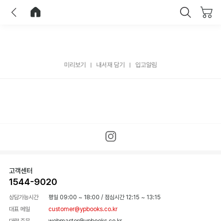
이전
홈으로 이동
닫기
미리보기
내서재 담기
입고알림
고객센터
1544-9020
상담가능시간
평일 09:00 ~ 18:00
/
점심시간 12:15 ~ 13:15
대표 메일
customer@ypbooks.co.kr
대량 주문
webmaster@ypbooks.co.kr