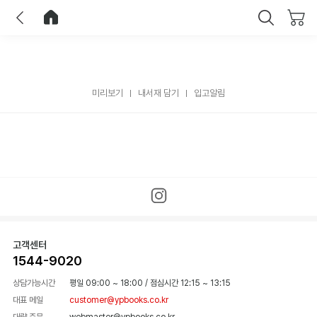
이전
홈으로 이동
닫기
미리보기
내서재 담기
입고알림
고객센터
1544-9020
상담가능시간
평일 09:00 ~ 18:00
/
점심시간 12:15 ~ 13:15
대표 메일
customer@ypbooks.co.kr
대량 주문
webmaster@ypbooks.co.kr