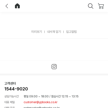
이전
홈으로 이동
닫기
미리보기
내서재 담기
입고알림
고객센터
1544-9020
상담가능시간
평일 09:00 ~ 18:00
/
점심시간 12:15 ~ 13:15
대표 메일
customer@ypbooks.co.kr
대량 주문
webmaster@ypbooks.co.kr