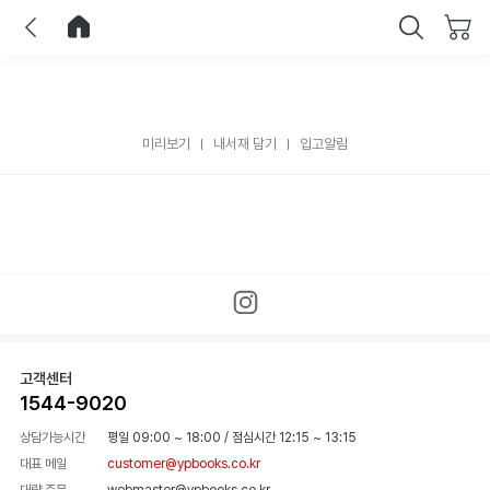
이전
홈으로 이동
닫기
미리보기
내서재 담기
입고알림
고객센터
1544-9020
상담가능시간
평일 09:00 ~ 18:00
/
점심시간 12:15 ~ 13:15
대표 메일
customer@ypbooks.co.kr
대량 주문
webmaster@ypbooks.co.kr