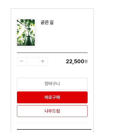
곧은 길
수량감소
수량증가
22,500
원
장바구니
바로구매
나우드림