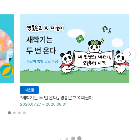
다음 슬라이드 보기
사은품
『새학기는 두 번 온다』 영풍문고 X 찌글이
이
2026.07.27 ~ 2026.08.31
20