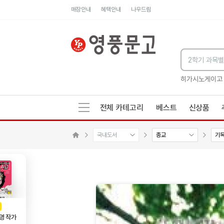
매장안내
혜택안내
나우드림
세네카의 처방전
독하게 돈 공부
성해나 기담집
히가시노게이고
전체 카테고리
베스트
신상품
국내도서
종교
기
수량감소
수량증가
메인으로 이동
AD
광고
영 작가