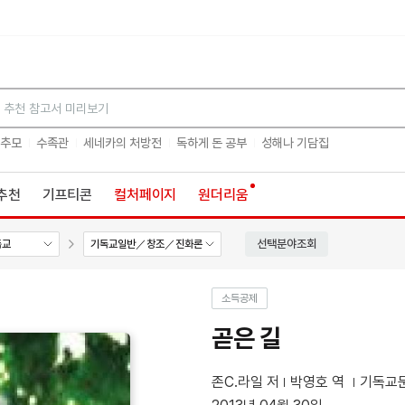
검색
 추모
수족관
세네카의 처방전
독하게 돈 공부
성해나 기담집
추천
기프티콘
컬처페이지
원더리움
선택분야조회
독교
기독교일반／창조／진화론
소득공제
곧은 길
존C.라일 저
박영호 역
기독교