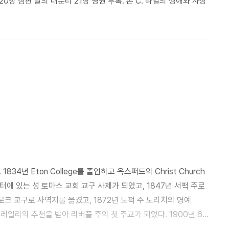
20장 심판 날의 대분리 21장 영원 부록: 존 C. 라일의 생애와 사상
34년 Eton College를 졸업하고 옥스퍼드의 Christ Church
스터에 있는 성 토마스 교회 교구 사제가 되었고, 1847년 서퍽 주로
로크 교구로 사역지를 옮겼고, 1872년 노퍽 주 노리치의 명예
즈레일리의 추천을 받아 리버플 주의 첫 주교가 되었다. 1900년 6월
복음서 강해시리즈> 7권(CLC 刊)과 <존 C. 라일 신앙강좌 시리즈>