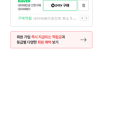
NAVER
네이버페이
찜하기
네이버
구매하기
ID로
간편구매
이전
다음
구매적립
네이버페이포인트 최소 5.5% 적립
네이버페이
회원 가입
즉시 지급되는 적립금
과
등급별 다양한
회원 혜택
보기
등록 페이지로 이동
사은품
사은품
달의 리뷰왕
신규가입시 최대 
26.01.01 ~ 2026.12.31
2025.12.31 ~ 2