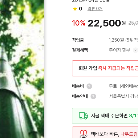
2013년 04월 30일
0
리뷰 0개
22,500
10%
원
25,
1,250원
(5% 
적립금
무이자 할부
결제혜택
혜택 표시/숨기기
회원 가입
즉시 지급되는 적립
무료
(해외배송의
배송비
서울특별시 강남
배송안내
안내 열기
안내 열기
지금 택배 주문하면
8/1
택배보다 빠른,
나우드림