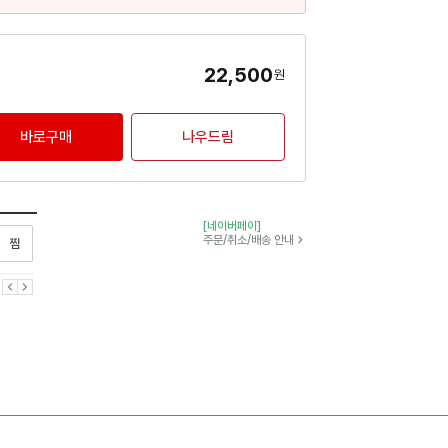
22,500
원
바로구매
나우드림
[네이버페이]
찜하기
주문/취소/배송 안내
이전
다음