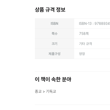
상품 규격 정보
상품상세정보
ISBN
ISBN-13 : 978893
쪽수
758쪽
크기
기타 규격
제품구성
양장
이 책이 속한 분야
종교 > 기독교