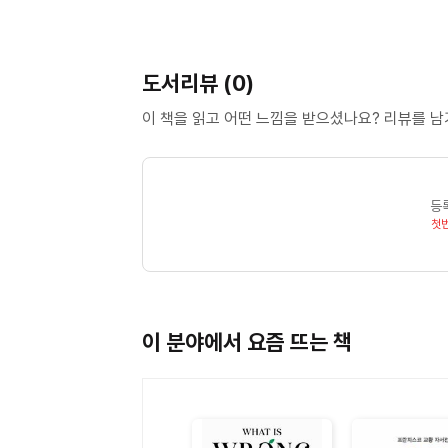
6권(CLC 刊)이 있다.
도서리뷰 (0)
옮긴이 박영호
중앙대 사회복지학과(B.A.)를 졸업하고 단국대학교 대
이 책을 읽고 어떤 느낌을 받으셨나요? 리뷰를 
Glasgow(M. Phil.), 미국 Faith Theologica
있다.
등
첫
이 분야에서 요즘 뜨는 책