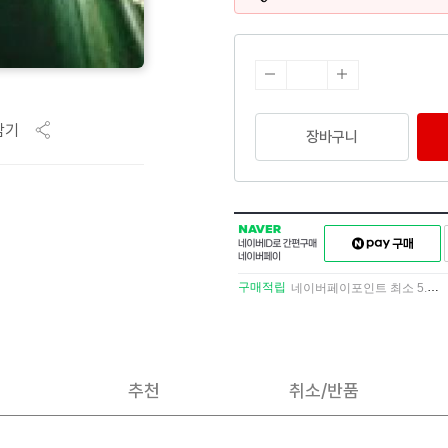
담기
장바구니
NAVER
네이버페이
네이버
구매하기
ID로
간편구매
구매적립
네이버페이포인트 최소 5.5% 적립
네이버페이
추천
취소/반품