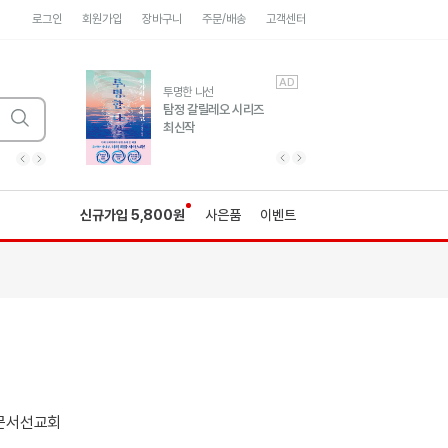
로그인
회원가입
장바구니
주문/배송
고객센터
AD
AD
유럽 도시 기행3
투명한 나선
풍성한 서사와 인문학적
탐정 갈릴레오 시리즈
통찰!
최신작
광고
광고
광고
광고
광고
히가시노게이고 추모
수족관
세네카의 처방전
독하게 돈 공부
성해나 기담집
이전 슬라이드 보기
다음 슬라이드 보기
이전
다음
신규가입 5,800원
사은품
이벤트
문서선교회