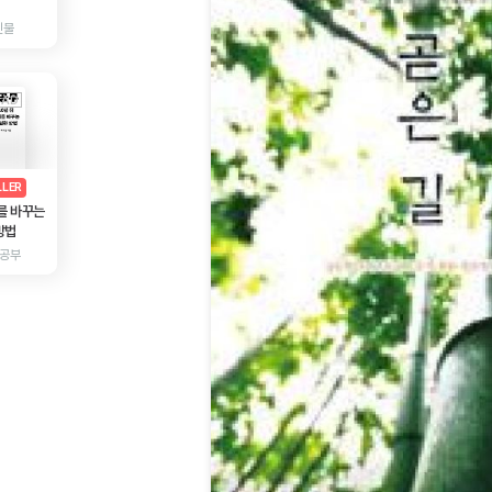
인물
AD
광고
LLER
를 바꾸는
방법
 공부