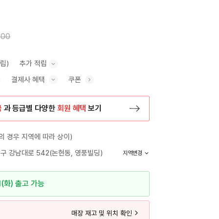
000
적립)
추가 적립
결제사 혜택
쿠폰
추가 적립 안내 표시/숨기기
혜택 표시/숨기기
금
과 등급별 다양한
회원 혜택
보기
등록 페이지로 이동
 경우 지역에 따라 상이)
구 강남대로 542(논현동, 영풍빌딩)
지역변경
1(화) 출고 가능
매장 재고 및 위치 확인