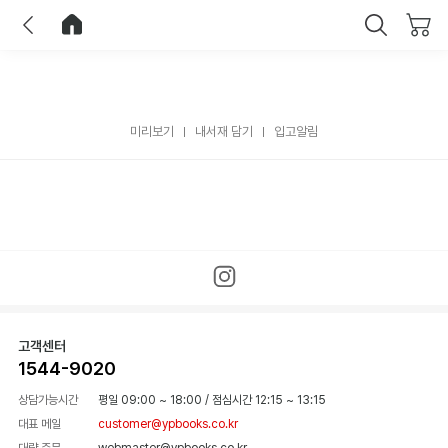
이전
홈으로 이동
닫기
미리보기
내서재 담기
입고알림
고객센터
1544-9020
상담가능시간
평일 09:00 ~ 18:00
/
점심시간 12:15 ~ 13:15
대표 메일
customer@ypbooks.co.kr
대량 주문
webmaster@ypbooks.co.kr