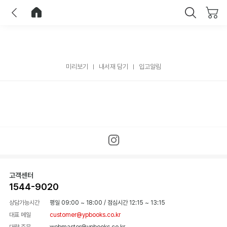
이전
홈으로 이동
닫기
미리보기
내서재 담기
입고알림
고객센터
1544-9020
상담가능시간
평일 09:00 ~ 18:00
/
점심시간 12:15 ~ 13:15
대표 메일
customer@ypbooks.co.kr
대량 주문
webmaster@ypbooks.co.kr