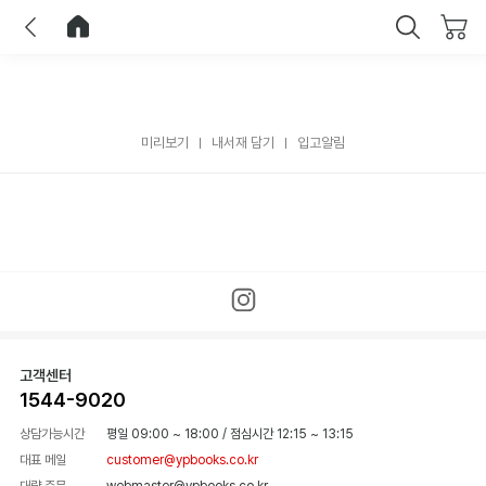
이전
홈으로 이동
닫기
미리보기
내서재 담기
입고알림
고객센터
1544-9020
상담가능시간
평일 09:00 ~ 18:00
/
점심시간 12:15 ~ 13:15
대표 메일
customer@ypbooks.co.kr
대량 주문
webmaster@ypbooks.co.kr