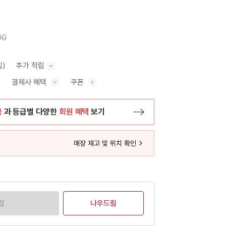
00
립)
추가 적립
결제사 혜택
쿠폰
추가 적립 안내 표시/숨기기
혜택 표시/숨기기
금
과 등급별 다양한
회원 혜택
보기
등록 페이지로 이동
매장 재고 및 위치 확인
절
나우드림