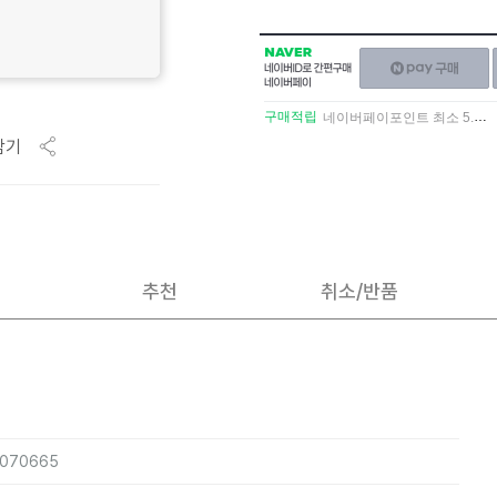
NAVER
네이버페이
네이버
구매하기
ID로
간편구매
구매적립
네이버페이포인트 최소 5.5% 적립
네이버페이
담기
추천
취소/반품
2070665