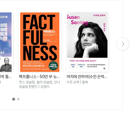
다음 슬라이드 보기
떻게 돌아
팩트풀니스 - 50만 부 뉴에
여자에 관하여(수전 손택
죽음을 넘어
문명을 정
디션
더 텍스트)
넘어(광주5
사
한스 로슬링, 올라 로슬링, 안나
수전 손택 | 윌북
황석영,이재의,
위한 과학
기록)(전면
로슬링 뢴룬드 | 김영사