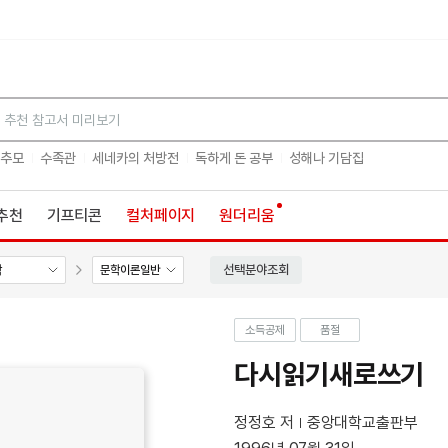
검색
 추모
수족관
세네카의 처방전
독하게 돈 공부
성해나 기담집
추천
기프티콘
컬처페이지
원더리움
선택분야조회
학
문학이론일반
소득공제
품절
다시읽기새로쓰기
정정호 저
중앙대학교출판부