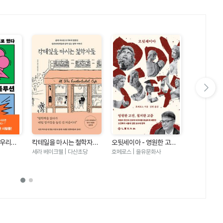
다음 슬라이드 보기
미술관에서 
 우리는
칵테일을 마시는 철학자들
오뒷세이아 - 영원한 고전
니다-명화가
- 삶의 자유를 포기하지 않
철저한 고증 크리스토퍼 놀
주지현 | 혜윰
세라 베이크웰 | 다산초당
호메로스 | 을유문화사
돌봄 죽음 
았던 실존주의자들의 살아
란 감독 영화 오디세이 그리
있는 철학 이야기
스어 원전 완역본