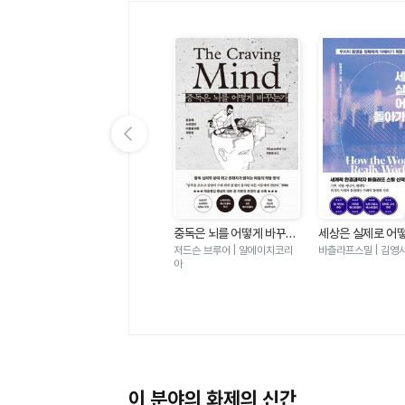
이전 슬라이드 보기
계
한국인의 기원
중독은 뇌를 어떻게 바꾸는
세상은 실제로 어
망
가 - 충동에 사로잡힌 이들
가는가 - 우리의 
박정재 | 바다출판사
저드슨 브루어 | 알에이치코리
바츨라프스밀 | 김영
자
을 위한 처방전
확하게 이해하기 
아
적 접근
이 분야의 화제의 신간