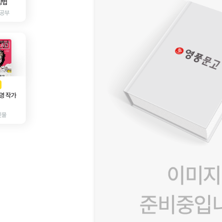
방법
 공부
AD
광고
영 작가
인물