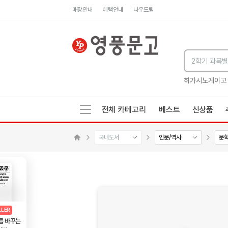
매장안내
혜택안내
나우드림
세네카의 처방전
독하게 돈 공부
성해나 기담집
히가시노게이고
전체 카테고리
베스트
신상품
국내도서
인문/역사
문
메인으로 이동
AD
광고
LLER
를 바꾸는