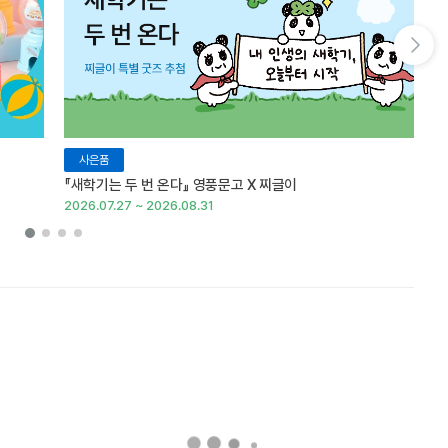
다음 슬라이드 보기
사은품
『새학기는 두 번 온다』 영풍문고 X 찌글이
이
2026.07.27 ~ 2026.08.31
20