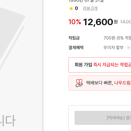
1996년 07월 31일
0
리뷰 0개
12,600
10%
원
14,0
700원
(5% 적
적립금
무이자 할부
결제혜택
혜택 표시/숨기기
회원 가입
즉시 지급되는 적립
택배보다 빠른,
나우드림
[택배배송] 품