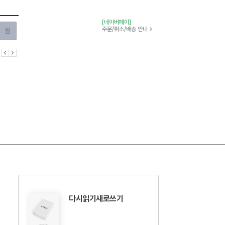
[네이버페이]
찜하기
주문/취소/배송 안내
이전
다음
다시읽기새로쓰기