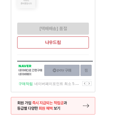
[택배배송] 품절
나우드림
NAVER
네이버페이
찜하기
네이버
구매하기
ID로
간편구매
이전
다음
구매적립
네이버페이포인트 최소 5.5% 적립
네이버페이
회원 가입
즉시 지급되는 적립금
과
등급별 다양한
회원 혜택
보기
등록 페이지로 이동