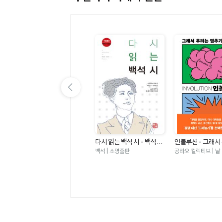
이전 슬라이드 보기
습
가짜 공부의 종말 - 우리가
다시 읽는 백석 시 - 백석 시
인볼루션 - 그래서
어감
공부라 믿는 것은 어떻게 아
전집(수정증보판)
멈추기로 했다
아나 로레나 파브레가 | 앵글북
백석 | 소명출판
공라오 컬렉티브 | 날
이를 망치는가
스