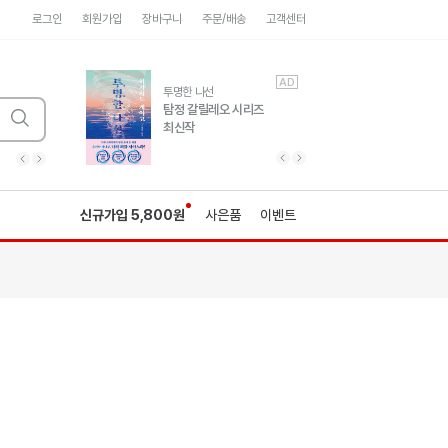
로그인
회원가입
장바구니
주문/배송
고객센터
AD
AD
유럽 도시 기행3
투명한 나선
풍성한 서사와 인문학적
탐정 갈릴레오 시리즈
통찰!
최신작
광고
광고
광고
광고
광고
히가시노게이고 추모
수족관
세네카의 처방전
독하게 돈 공부
성해나 기담집
이전 슬라이드 보기
다음 슬라이드 보기
이전
다음
신규가입 5,800원
사은품
이벤트