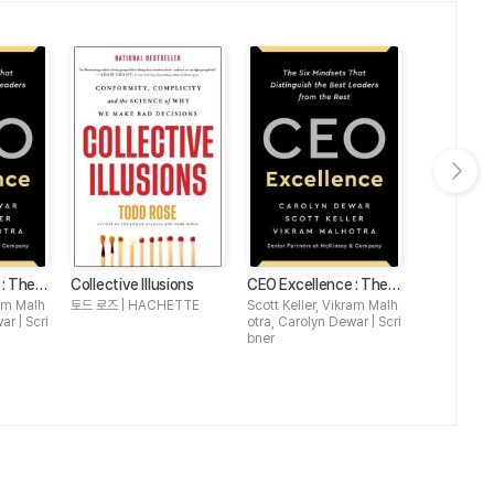
다음 슬라이드 보기
: The S
Collective Illusions
CEO Excellence : The S
Collective 
t Distin
ix Mindsets That Distin
ram Malh
토드 로즈 | HACHETTE
Scott Keller, Vikram Malh
토드 로즈 | 
Leaders
guish the Best Leaders
ar | Scri
otra, Carolyn Dewar | Scri
bner
from the Rest