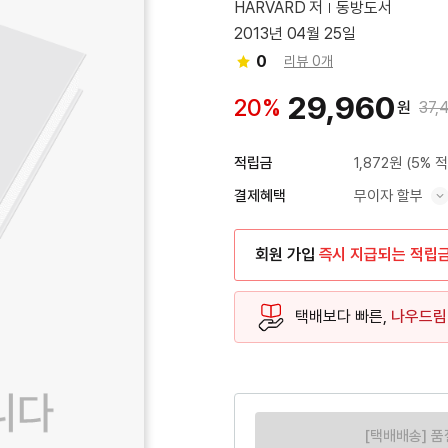
HARVARD 저
동방도서
2013년 04월 25일
0
리뷰 0개
29,960
20%
원
37,
1,872원
(5% 
적립금
무이자 할부
결제혜택
혜택 표시/숨기기
회원 가입
즉시 지급되는 적립
택배보다 빠른,
나우드림
[택배배송] 품