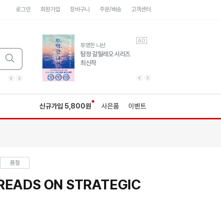
로그인
회원가입
장바구니
주문/배송
고객센터
AD
AD
유럽 도시 기행3
투명한 나선
풍성한 서사와 인문학적
탐정 갈릴레오 시리즈
통찰!
최신작
광고
광고
광고
광고
광고
히가시노게이고 추모
수족관
세네카의 처방전
독하게 돈 공부
성해나 기담집
이전 슬라이드 보기
다음 슬라이드 보기
이전
다음
신규가입 5,800원
사은품
이벤트
품절
 READS ON STRATEGIC