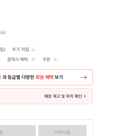
450
적립)
추가 적립
결제사 혜택
쿠폰
추가 적립 안내 표시/숨기기
혜택 표시/숨기기
금
과 등급별 다양한
회원 혜택
보기
등록 페이지로 이동
매장 재고 및 위치 확인
절
나우드림