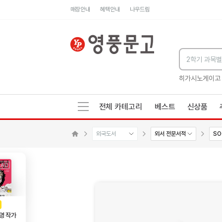
매장안내
혜택안내
나우드림
세네카의 처방전
독하게 돈 공부
성해나 기담집
히가시노게이고
전체 카테고리
베스트
신상품
외국도서
외서 전문서적
SO
메인으로 이동
AD
광고
영 작가