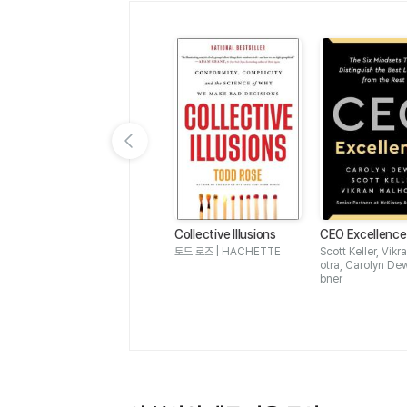
이전 슬라이드 보기
Collective Illusions
CEO Excellence 
ix Mindsets Tha
토드 로즈 | HACHETTE
Scott Keller, Vik
guish the Best 
otra, Carolyn Dew
bner
from the Rest