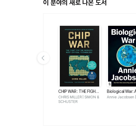
이 분야의 새로 나온 도서
이전 슬라이드 보기
Wo
ROMANTIC TALES FRO
CHIP WAR : THE FIGHT
Biological War:
M OLD KOREA
FOR THE WORLDS MO
ario
ni
Brother Anthony of Taize
CHRIS MILLER | SIMON &
Annie Jacobsen |
ST CRITICAL TECHNO
| 서울셀렉션
SCHUSTER
LOGY