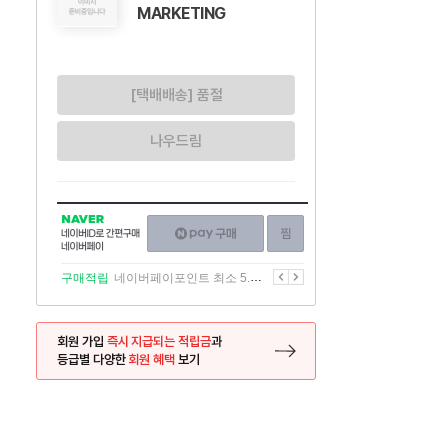
MARKETING
[택배배송] 품절
나우드림
NAVER
네이버페이
찜하기
네이버
구매하기
ID로
간편구매
이전
다음
구매적립
네이버페이포인트 최소 5.5% 적립
네이버페이
회원 가입
즉시 지급되는 적립금
과
등급별 다양한
회원 혜택
보기
등록 페이지로 이동