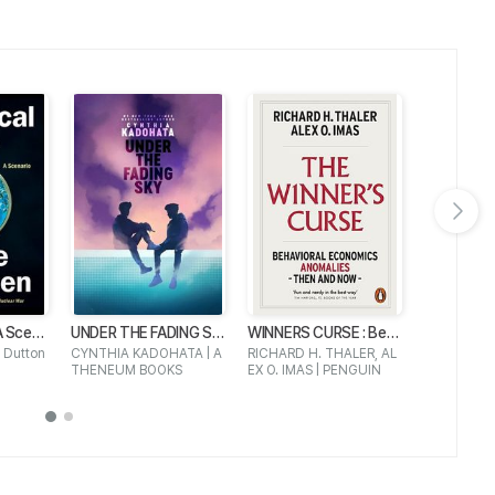
다음 슬라이드 보기
 A Scen
UNDER THE FADING SK
WINNERS CURSE : Beh
Whats Your
Y
avioral Economics Ano
d Your Pas
 Dutton
CYNTHIA KADOHATA | A
RICHARD H. THALER, AL
Simon Squi
malies Then and Now
our Work B
THENEUM BOOKS
EX O. IMAS | PENGUIN
one
Life