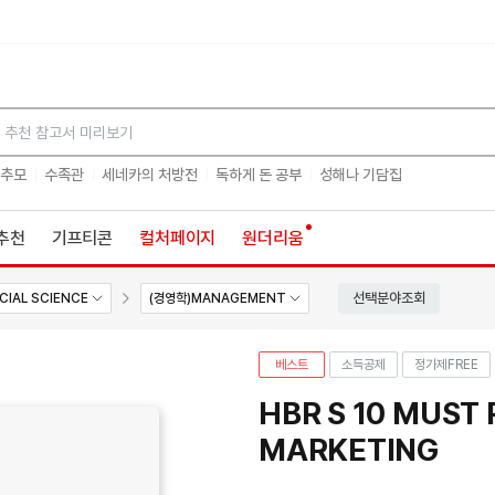
검색
 추모
수족관
세네카의 처방전
독하게 돈 공부
성해나 기담집
추천
기프티콘
컬처페이지
원더리움
선택분야조회
CIAL SCIENCE
(경영학)MANAGEMENT
베스트
소득공제
정가제
FREE
HBR S 10 MUST
MARKETING