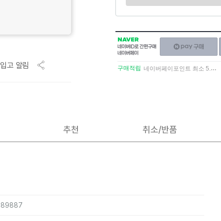
NAVER
네이버페이
네이버
구매하기
ID로
입고 알림
간편구매
구매적립
네이버페이포인트 최소 5.5% 적립
네이버페이
추천
취소/반품
2189887