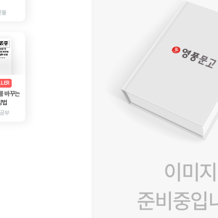
인물
AD
광고
LLER
를 바꾸는
방법
 공부