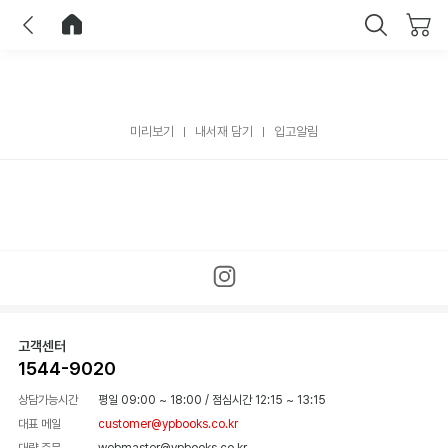
이전
홈으로 이동
닫기
미리보기
내서재 담기
입고알림
고객센터
1544-9020
상담가능시간
평일 09:00 ~ 18:00
/
점심시간 12:15 ~ 13:15
대표 메일
customer@ypbooks.co.kr
대량 주문
webmaster@ypbooks.co.kr