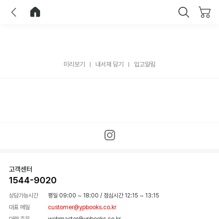
이전
홈으로 이동
닫기
미리보기
내서재 담기
입고알림
고객센터
1544-9020
상담가능시간
평일 09:00 ~ 18:00
/
점심시간 12:15 ~ 13:15
대표 메일
customer@ypbooks.co.kr
대량 주문
webmaster@ypbooks.co.kr