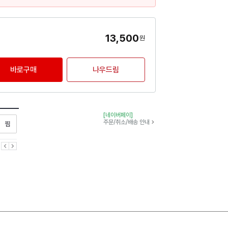
13,500
원
바로구매
나우드림
[네이버페이]
찜하기
주문/취소/배송 안내
이전
다음