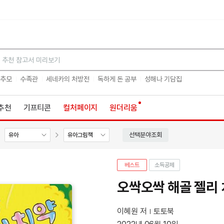
검색
 추모
수족관
세네카의 처방전
독하게 돈 공부
성해나 기담집
추천
기프티콘
컬처페이지
원더리움
선택분야조회
유아
유아그림책
베스트
소득공제
오싹오싹 해골 젤리 
이혜원 저
토토북