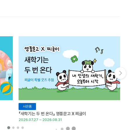
다음 슬라이드 보기
사은품
『새학기는 두 번 온다』 영풍문고 X 찌글이
이
2026.07.27 ~ 2026.08.31
20