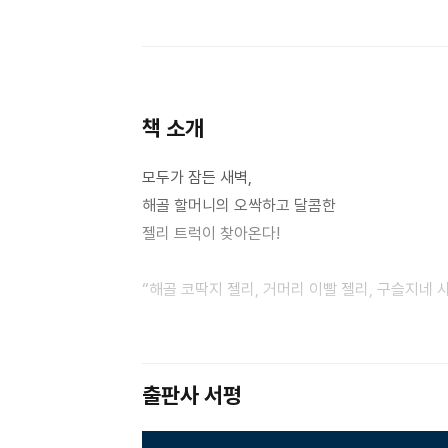
책 소개
모두가 잠든 새벽
,
해골 할머니의 오싹하고 달콤한
젤리 트럭이 찾아온다
!
“
해골 코딱지 젤리
,
거머리 이빨 젤리
,
구슬지네 
해골 할머니의 오싹오싹한 젤리 맛은 한번 먹으면 
깊은 새벽
,
달그락 덜컹 소리가 들리면 해골 할머
하지만 명심해
.
치카치카를 잊어선 안 돼
!”
출판사 서평
달콤한 젤리는 정말정말 좋아하지만
,
이 닦는 건