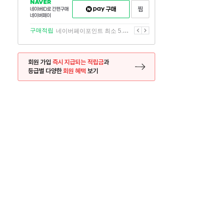
NAVER
네이버페이
찜하기
네이버
구매하기
ID로
간편구매
이전
다음
구매적립
네이버페이포인트 최소 5.5% 적립
네이버페이
회원 가입
즉시 지급되는 적립금
과
등급별 다양한
회원 혜택
보기
등록 페이지로 이동
사은품
사은품
달의 리뷰왕
신규가입시 최대 
26.01.01 ~ 2026.12.31
2025.12.31 ~ 2