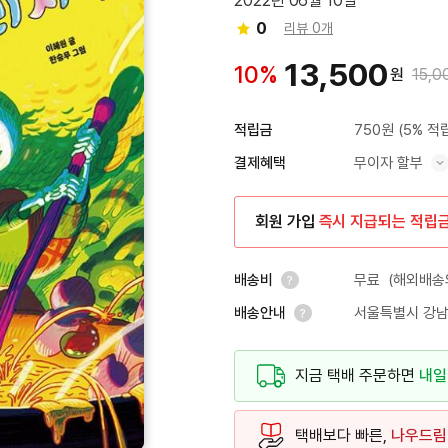
2022년 06월 10일
0
리뷰 0개
13,500
10%
원
15,0
750원
(5% 적
적립금
무이자 할부
결제혜택
혜택 표시/숨기기
회원 가입
즉시 지급되는 적립
무료
(해외배송의
배송비
서울특별시 강남
배송안내
안내 열기
안내 열기
지금 택배 주문하면
내일
택배보다 빠른,
나우드림