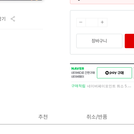
담기
장바구니
NAVER
네이버페이
네이버
구매하기
ID로
간편구매
구매적립
네이버페이포인트 최소 5.5% 적립
네이버페이
추천
취소/반품