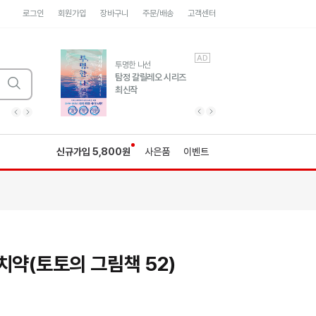
로그인
회원가입
장바구니
주문/배송
고객센터
AD
AD
유럽 도시 기행3
투명한 나선
풍성한 서사와 인문학적
탐정 갈릴레오 시리즈
통찰!
최신작
광고
광고
광고
광고
광고
히가시노게이고 추모
수족관
세네카의 처방전
독하게 돈 공부
성해나 기담집
이전 슬라이드 보기
다음 슬라이드 보기
이전
다음
신규가입 5,800원
사은품
이벤트
치약(토토의 그림책 52)