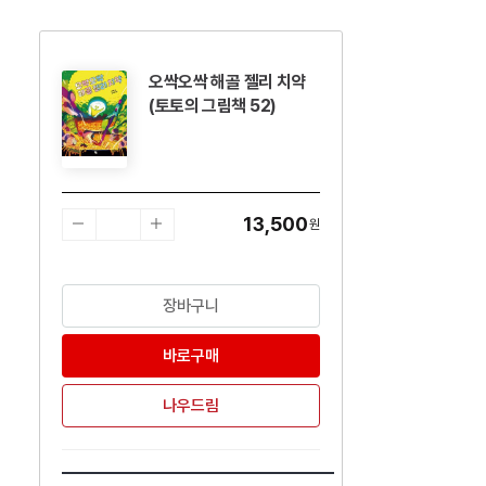
오싹오싹 해골 젤리 치약
수량감소
수량증가
(토토의 그림책 52)
13,500
원
장바구니
바로구매
나우드림