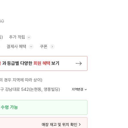
00
립)
추가 적립
결제사 혜택
쿠폰
추가 적립 안내 표시/숨기기
혜택 표시/숨기기
금
과 등급별 다양한
회원 혜택
보기
등록 페이지로 이동
 경우 지역에 따라 상이)
구 강남대로 542(논현동, 영풍빌딩)
지역변경
 수령 가능
매장 재고 및 위치 확인