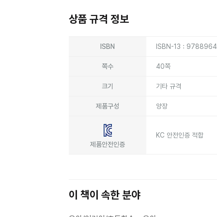
상품 규격 정보
상품상세정보
ISBN
ISBN-13 : 978896
쪽수
40쪽
크기
기타 규격
제품구성
양장
KC 안전인증 적합
제품안전인증
이 책이 속한 분야