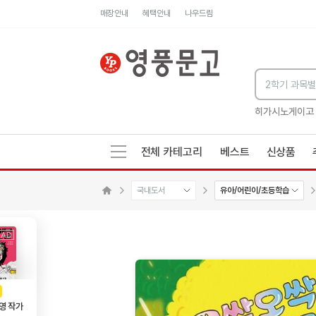
매장안내
혜택안내
나우드림
세네카의 처방전
독하게 돈 공부
성해나 기담집
히가시노게이고
전체 카테고리
베스트
신상품
국내도서
유아/어린이/초등학습
수량감소
수량증가
메인으로 이동
AD
광고
영 작가