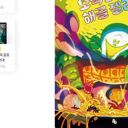
인물
AD
광고
믹 공포
다!
바늘